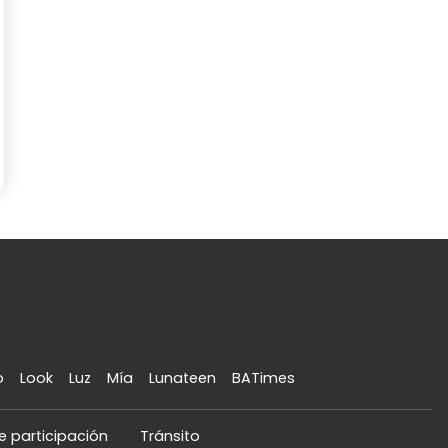
o
Look
Luz
Mía
Lunateen
BATimes
e participación
Tránsito