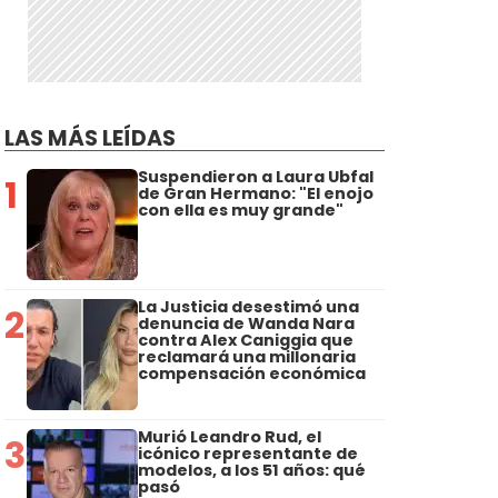
LAS MÁS LEÍDAS
Suspendieron a Laura Ubfal
1
de Gran Hermano: "El enojo
con ella es muy grande"
La Justicia desestimó una
2
denuncia de Wanda Nara
contra Alex Caniggia que
reclamará una millonaria
compensación económica
Murió Leandro Rud, el
3
icónico representante de
modelos, a los 51 años: qué
pasó