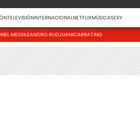
ÓN
TELEVISIÓN
INTERNACIONAL
NETFLIX
MÚSICA
SEXY
ONEL MESSI
LEANDRO RUD
JUANICAR
RATING