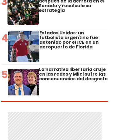
3
después de la derrota en el
Senado y recalcula su
estrategia
Estados Unidos: un
4
futbolista argentino fue
detenido por el ICE en un
aeropuerto de Florida
La narrativa libertaria cruje
5
en las redes y Milei sufre las
consecuencias del desgaste