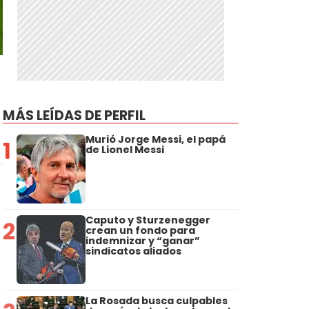
MÁS LEÍDAS DE PERFIL
Murió Jorge Messi, el papá
1
de Lionel Messi
Caputo y Sturzenegger
2
crean un fondo para
indemnizar y “ganar”
sindicatos aliados
La Rosada busca culpables