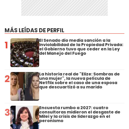
MÁS LEÍDAS DE PERFIL
El Senado dio media sanción a la
1
Inviolabilidad de la Propiedad Privada:
el Gobierno tuvo que ceder en la Ley
del Manejo del Fuego
La historia real de "Elize: Sombras de
2
una mujer", la nueva película de
Netflix sobre el caso de una esposa
que descuartizó a su marido
Encuesta rumbo a 2027: cuatro
3
consultoras midieron el desgaste de
Milei y la crisis de liderazgo en el
peronismo