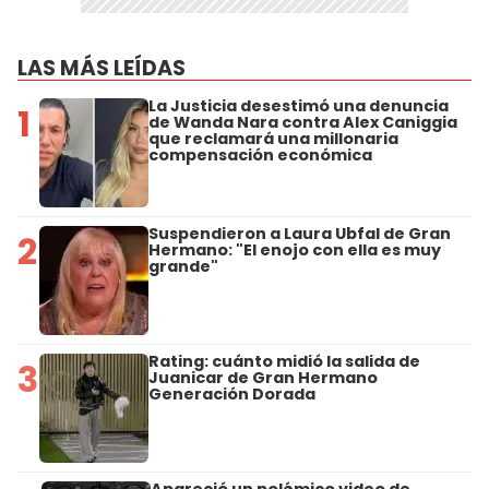
LAS MÁS LEÍDAS
La Justicia desestimó una denuncia
1
de Wanda Nara contra Alex Caniggia
que reclamará una millonaria
compensación económica
Suspendieron a Laura Ubfal de Gran
2
Hermano: "El enojo con ella es muy
grande"
Rating: cuánto midió la salida de
3
Juanicar de Gran Hermano
Generación Dorada
Apareció un polémico video de