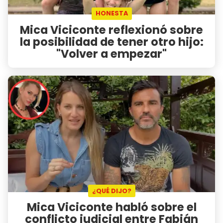
HONESTA
Mica Viciconte reflexionó sobre
la posibilidad de tener otro hijo:
"Volver a empezar"
¿QUÉ DIJO?
Mica Viciconte habló sobre el
conflicto judicial entre Fabián