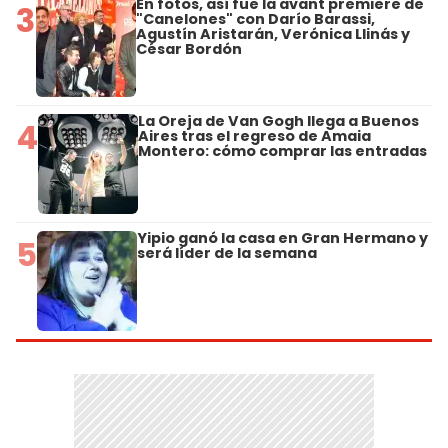
En fotos, así fue la avant premiere de
3
"Canelones" con Darío Barassi,
Agustín Aristarán, Verónica Llinás y
César Bordón
La Oreja de Van Gogh llega a Buenos
4
Aires tras el regreso de Amaia
Montero: cómo comprar las entradas
Yipio ganó la casa en Gran Hermano y
5
será líder de la semana