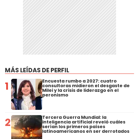
MÁS LEÍDAS DE PERFIL
Encuesta rumbo a 2027: cuatro
1
consultoras midieron el desgaste de
Milei y la crisis de liderazgo en el
peronismo
Tercera Guerra Mundial: la
2
inteligencia artificial reveló cuáles
serían los primeros países
latinoamericanos en ser derrotados