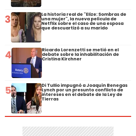
La historia real de "Elize: Sombras de
3
una mujer", la nueva película de
Netflix sobre el caso de una esposa
que descuartizó a su marido
Ricardo Lorenzetti se metió en el
4
debate sobre la inhabilitación de
Cristina Kirchner
Di Tullio impugnó a Joaquín Benegas
5
Lynch por un presunto conflicto de
intereses en el debate de la Ley de
Tierras