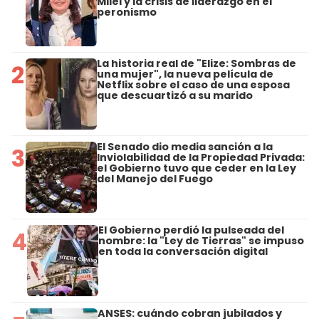
Milei y la crisis de liderazgo en el
peronismo
La historia real de "Elize: Sombras de
2
una mujer", la nueva película de
Netflix sobre el caso de una esposa
que descuartizó a su marido
El Senado dio media sanción a la
3
Inviolabilidad de la Propiedad Privada:
el Gobierno tuvo que ceder en la Ley
del Manejo del Fuego
El Gobierno perdió la pulseada del
4
nombre: la "Ley de Tierras" se impuso
en toda la conversación digital
ANSES: cuándo cobran jubilados y