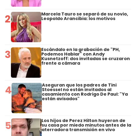
Marcela Tauro se separó de su novio,
2
Leopoldo Arancibia: los motivos
Escándalo en la grabación de "PH,
3
Podemos Hablar" con Andy
Kusnetzoff: dos invitadas se cruzaron
frente a cámara
Aseguran que los padres de Tini
4
Stoessel no están invitados al
casamiento con Rodrigo De Paul: "Ya
están avisados"
Los hijos de Perez Hilton huyeron de
5
su casa por miedo minutos antes de la
aterradora transmisión en vivo