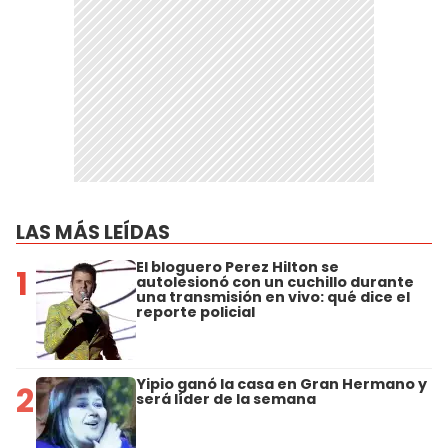
LAS MÁS LEÍDAS
El bloguero Perez Hilton se
1
autolesionó con un cuchillo durante
una transmisión en vivo: qué dice el
reporte policial
Yipio ganó la casa en Gran Hermano y
2
será líder de la semana