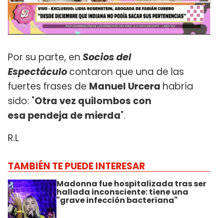
Por su parte, en
Socios del
Espectáculo
contaron que una de las
fuertes frases de
Manuel Urcera
habría
sido: "
Otra vez quilombos con
esa pendeja de mierda
".
R.L
TAMBIÉN TE PUEDE INTERESAR
Madonna fue hospitalizada tras ser
hallada inconsciente: tiene una
"grave infección bacteriana"