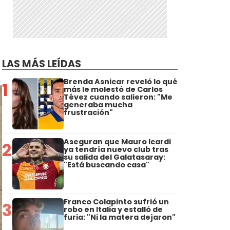
LAS MÁS LEÍDAS
Brenda Asnicar reveló lo qué
1
más le molestó de Carlos
Tévez cuando salieron: "Me
generaba mucha
frustración"
Aseguran que Mauro Icardi
2
ya tendría nuevo club tras
su salida del Galatasaray:
"Está buscando casa"
Franco Colapinto sufrió un
3
robo en Italia y estalló de
furia: "Ni la matera dejaron"