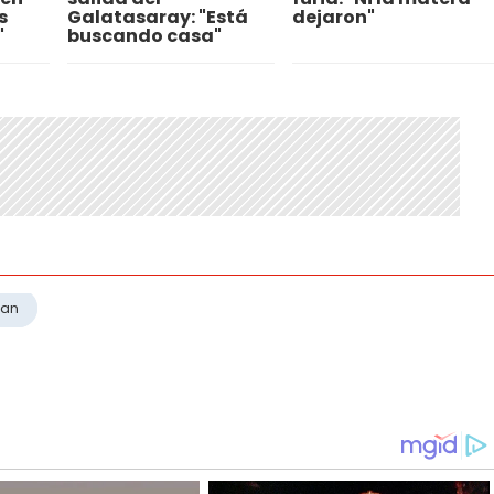
s
Galatasaray: "Está
dejaron"
"
buscando casa"
yan