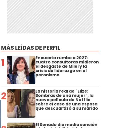
MÁS LEÍDAS DE PERFIL
Encuesta rumbo a 2027:
1
cuatro consultoras midieron
el desgaste de Milei y la
crisis de liderazgo en el
peronismo
La historia real de "Elize:
2
Sombras de una mujer", la
nueva película de Netflix
sobre el caso de una esposa
que descuartizó a su marido
El Senado dio media sanción