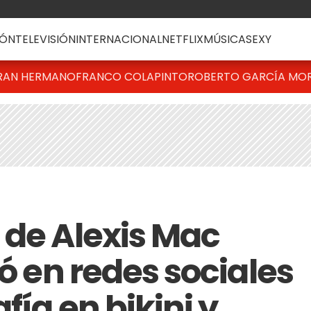
ÓN
TELEVISIÓN
INTERNACIONAL
NETFLIX
MÚSICA
SEXY
RAN HERMANO
FRANCO COLAPINTO
ROBERTO GARCÍA MO
 de Alexis Mac
ió en redes sociales
fía en bikini y