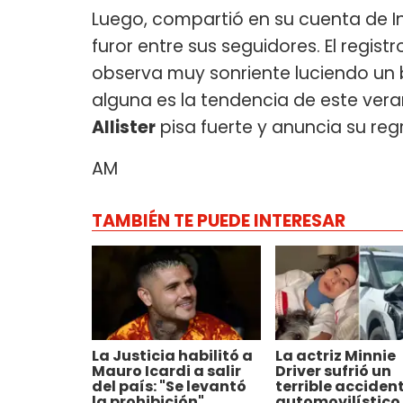
Luego, compartió en su cuenta de In
furor entre sus seguidores. El registr
observa muy sonriente luciendo un b
alguna es la tendencia de este ver
Allister
pisa fuerte y anuncia su reg
AM
TAMBIÉN TE PUEDE INTERESAR
La Justicia habilitó a
La actriz Minnie
Mauro Icardi a salir
Driver sufrió un
del país: "Se levantó
terrible acciden
la prohibición"
automovilístico