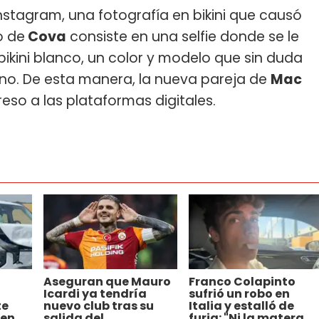
stagram, una fotografía en bikini que causó
o de
Cova
consiste en una selfie donde se le
ikini blanco, un color y modelo que sin duda
ano. De esta manera, la nueva pareja de
Mac
reso a las plataformas digitales.
Aseguran que Mauro
Franco Colapinto
Icardi ya tendría
sufrió un robo en
te
nuevo club tras su
Italia y estalló de
 en
salida del
furia: "Ni la matera