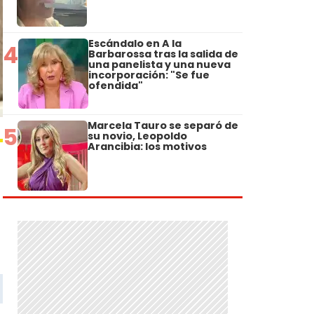
Escándalo en A la
4
Barbarossa tras la salida de
una panelista y una nueva
incorporación: "Se fue
ofendida"
Marcela Tauro se separó de
5
su novio, Leopoldo
Arancibia: los motivos