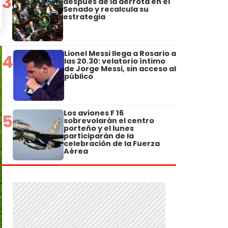
3
después de la derrota en el
Senado y recalcula su
estrategia
Lionel Messi llega a Rosario a
4
las 20.30: velatorio íntimo
de Jorge Messi, sin acceso al
público
Los aviones F 16
5
sobrevolarán el centro
porteño y el lunes
participarán de la
celebración de la Fuerza
Aérea