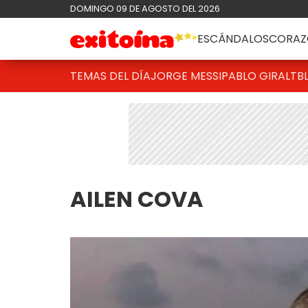
DOMINGO 09 DE AGOSTO DEL 2026
ESCÁNDALOS
CORAZ
TEMAS DEL DÍA
JORGE MESSI
PABLO GIRALT
B
AILEN COVA