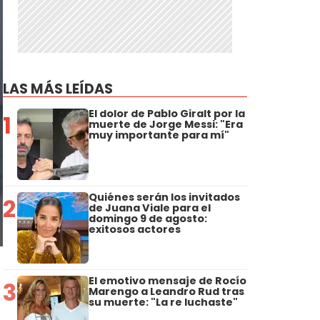
LAS MÁS LEÍDAS
El dolor de Pablo Giralt por la
1
muerte de Jorge Messi: "Era
muy importante para mí"
Quiénes serán los invitados
2
de Juana Viale para el
domingo 9 de agosto:
exitosos actores
El emotivo mensaje de Rocío
3
Marengo a Leandro Rud tras
su muerte: "La re luchaste"