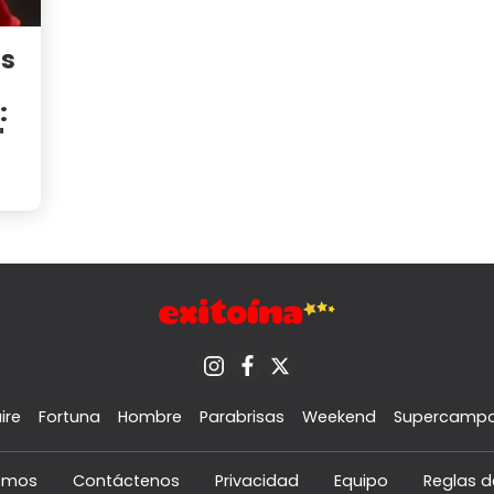
as
:
"
ire
Fortuna
Hombre
Parabrisas
Weekend
Supercamp
omos
Contáctenos
Privacidad
Equipo
Reglas d