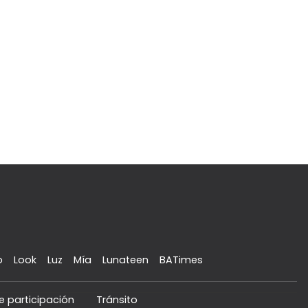
o
Look
Luz
Mía
Lunateen
BATimes
e participación
Tránsito