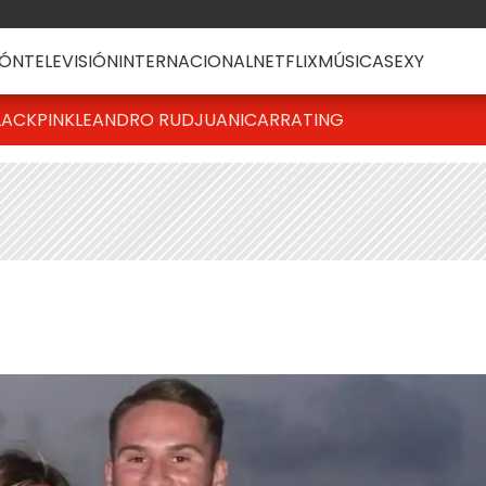
ÓN
TELEVISIÓN
INTERNACIONAL
NETFLIX
MÚSICA
SEXY
LACKPINK
LEANDRO RUD
JUANICAR
RATING