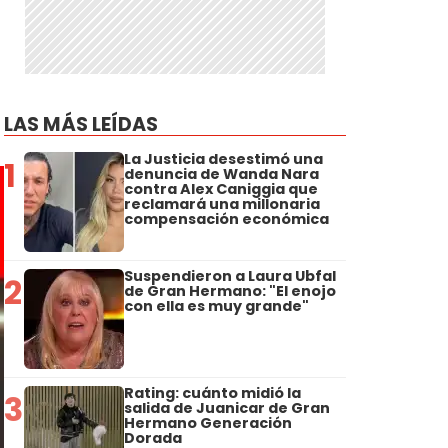
LAS MÁS LEÍDAS
La Justicia desestimó una
1
denuncia de Wanda Nara
contra Alex Caniggia que
reclamará una millonaria
compensación económica
Suspendieron a Laura Ubfal
2
de Gran Hermano: "El enojo
con ella es muy grande"
Rating: cuánto midió la
3
salida de Juanicar de Gran
Hermano Generación
Dorada