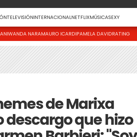
ÓN
TELEVISIÓN
INTERNACIONAL
NETFLIX
MÚSICA
SEXY
IANI
WANDA NARA
MAURO ICARDI
PAMELA DAVID
RATING
 memes de Marixa
uro descargo que hizo
armen Barbieri: "Soy