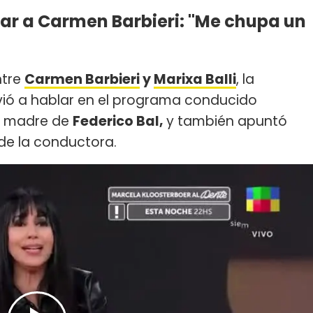
ozar a Carmen Barbieri: "Me chupa un
ntre
Carmen Barbieri
y
Marixa Balli
, la
vió a hablar en el programa conducido
la madre de
Federico Bal,
y también apuntó
de la conductora.