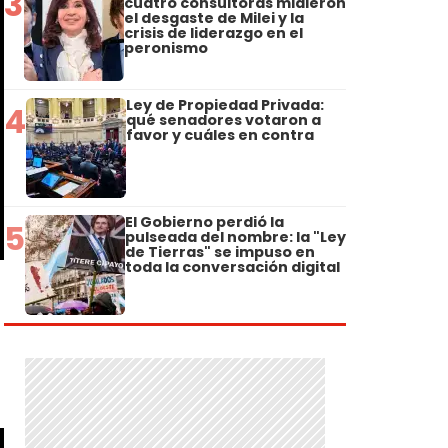
3
cuatro consultoras midieron
el desgaste de Milei y la
crisis de liderazgo en el
peronismo
Ley de Propiedad Privada:
4
qué senadores votaron a
favor y cuáles en contra
El Gobierno perdió la
5
pulseada del nombre: la "Ley
de Tierras" se impuso en
toda la conversación digital