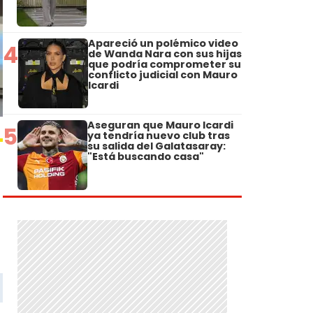
Apareció un polémico video
4
de Wanda Nara con sus hijas
que podría comprometer su
conflicto judicial con Mauro
Icardi
Aseguran que Mauro Icardi
5
ya tendría nuevo club tras
su salida del Galatasaray:
"Está buscando casa"