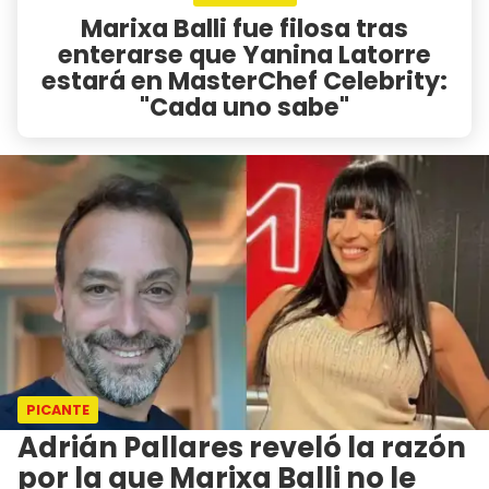
Marixa Balli fue filosa tras
enterarse que Yanina Latorre
estará en MasterChef Celebrity:
"Cada uno sabe"
PICANTE
Adrián Pallares reveló la razón
por la que Marixa Balli no le