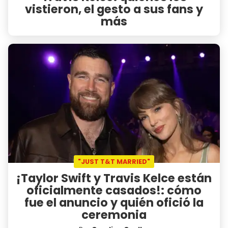
vistieron, el gesto a sus fans y
más
"JUST T&T MARRIED"
¡Taylor Swift y Travis Kelce están
oficialmente casados!: cómo
fue el anuncio y quién ofició la
ceremonia