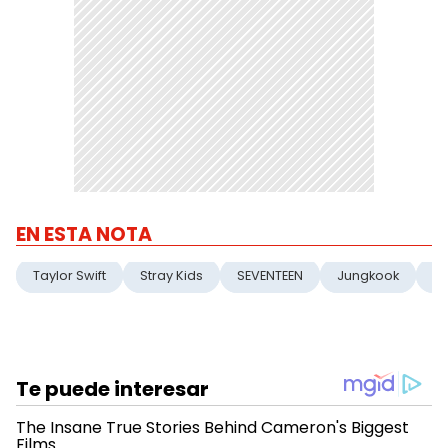
EN ESTA NOTA
Taylor Swift
Stray Kids
SEVENTEEN
Jungkook
Bi