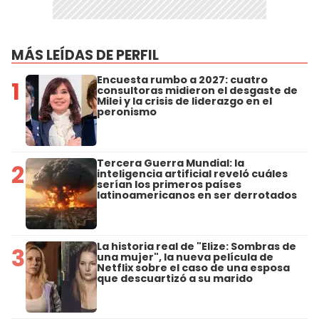
MÁS LEÍDAS DE PERFIL
Encuesta rumbo a 2027: cuatro
1
consultoras midieron el desgaste de
Milei y la crisis de liderazgo en el
peronismo
Tercera Guerra Mundial: la
2
inteligencia artificial reveló cuáles
serían los primeros países
latinoamericanos en ser derrotados
La historia real de "Elize: Sombras de
3
una mujer", la nueva película de
Netflix sobre el caso de una esposa
que descuartizó a su marido