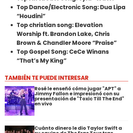
Top Dance/Electronic Song: Dua Lipa
“Houdini”
Top christian song: Elevation
Worship ft. Brandon Lake, Chris
Brown & Chandler Moore “Praise”
Top Gospel Song: CeCe Winans
“That’s My King”
TAMBIÉN TE PUEDE INTERESAR
Rosé le enseñó cómo jugar "APT" a
Jimmy Fallon e impresionó con su
presentación de "Toxic Till The End"
en vivo
Cuánto dinero le dio Taylor Swift a