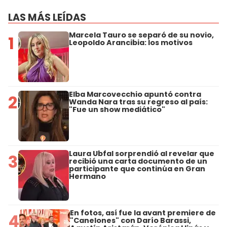
LAS MÁS LEÍDAS
Marcela Tauro se separó de su novio,
1
Leopoldo Arancibia: los motivos
Elba Marcovecchio apuntó contra
2
Wanda Nara tras su regreso al país:
"Fue un show mediático"
Laura Ubfal sorprendió al revelar que
3
recibió una carta documento de un
participante que continúa en Gran
Hermano
En fotos, así fue la avant premiere de
4
"Canelones" con Darío Barassi,