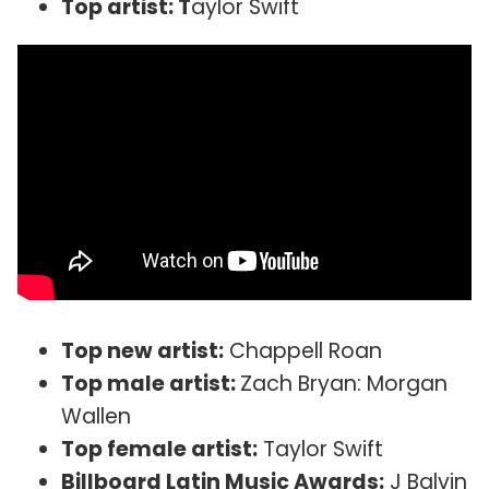
Top artist: T
aylor Swift
Top new artist:
Chappell Roan
Top male artist:
Zach Bryan: Morgan
Wallen
Top female artist:
Taylor Swift
Billboard Latin Music Awards:
J Balvin