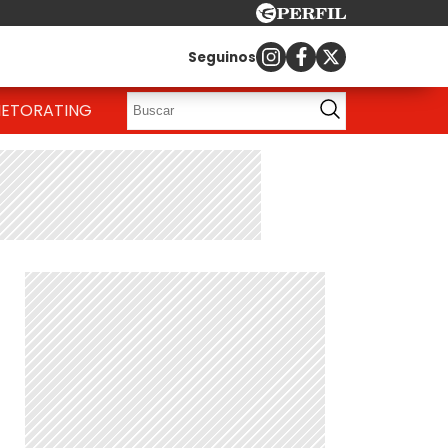
Seguinos
IETO
RATING