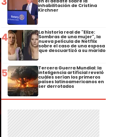
3
en el debate sobre la
inhabilitación de Cristina
Kirchner
La historia real de "Elize:
4
Sombras de una mujer", la
nueva película de Netflix
sobre el caso de una esposa
que descuartizó a su marido
Tercera Guerra Mundial: la
5
inteligencia artificial reveló
cuáles serían los primeros
países latinoamericanos en
ser derrotados