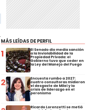
.
MÁS LEÍDAS DE PERFIL
El Senado dio media sanción
1
a la Inviolabilidad de la
Propiedad Privada: el
Gobierno tuvo que ceder en
la Ley del Manejo del Fuego
Encuesta rumbo a 2027:
2
cuatro consultoras midieron
el desgaste de Milei y la
crisis de liderazgo en el
peronismo
Ricardo Lorenzetti se metió