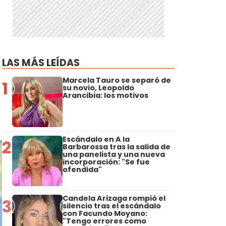
LAS MÁS LEÍDAS
Marcela Tauro se separó de
1
su novio, Leopoldo
Arancibia: los motivos
Escándalo en A la
2
Barbarossa tras la salida de
una panelista y una nueva
incorporación: "Se fue
ofendida"
Candela Arizaga rompió el
3
silencio tras el escándalo
con Facundo Moyano:
"Tengo errores como