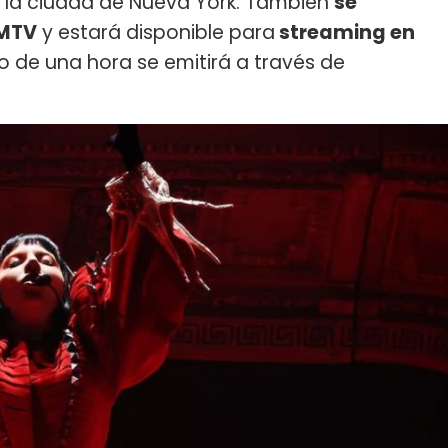
de la ciudad de Nueva York. También
se
 MTV
y estará disponible para
streaming en
vo de una hora se emitirá a través de