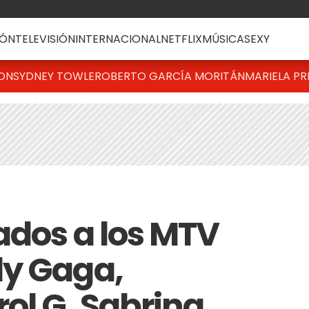
ÓN
TELEVISIÓN
INTERNACIONAL
NETFLIX
MÚSICA
SEXY
TON
SYDNEY TOWLE
ROBERTO GARCÍA MORITÁN
MARIELA PR
ados a los MTV
dy Gaga,
ol G, Sabrina