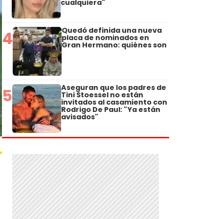
cualquiera"
Quedó definida una nueva
4
placa de nominados en
Gran Hermano: quiénes son
Aseguran que los padres de
5
Tini Stoessel no están
invitados al casamiento con
Rodrigo De Paul: "Ya están
avisados"