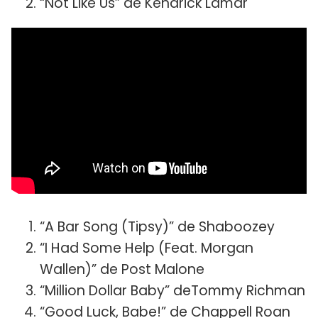
“Not Like Us” de Kendrick Lamar
“A Bar Song (Tipsy)” de Shaboozey
“I Had Some Help (Feat. Morgan
Wallen)” de Post Malone
“Million Dollar Baby” deTommy Richman
“Good Luck, Babe!” de Chappell Roan