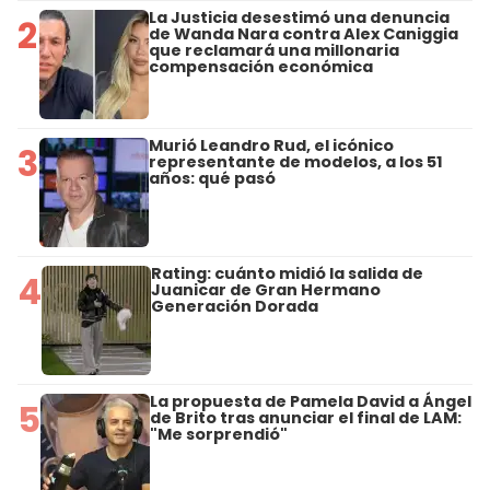
La Justicia desestimó una denuncia
2
de Wanda Nara contra Alex Caniggia
que reclamará una millonaria
compensación económica
Murió Leandro Rud, el icónico
3
representante de modelos, a los 51
años: qué pasó
Rating: cuánto midió la salida de
4
Juanicar de Gran Hermano
Generación Dorada
La propuesta de Pamela David a Ángel
5
de Brito tras anunciar el final de LAM:
"Me sorprendió"