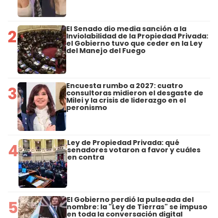
El Senado dio media sanción a la
2
Inviolabilidad de la Propiedad Privada:
el Gobierno tuvo que ceder en la Ley
del Manejo del Fuego
Encuesta rumbo a 2027: cuatro
3
consultoras midieron el desgaste de
Milei y la crisis de liderazgo en el
peronismo
Ley de Propiedad Privada: qué
4
senadores votaron a favor y cuáles
en contra
El Gobierno perdió la pulseada del
5
nombre: la "Ley de Tierras" se impuso
en toda la conversación digital