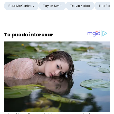
Paul McCartney
Taylor Swift
Travis Kelce
The Beat