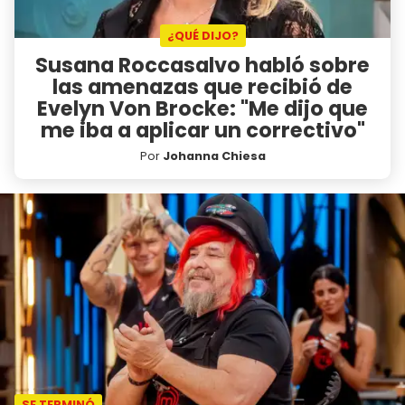
¿QUÉ DIJO?
Susana Roccasalvo habló sobre
las amenazas que recibió de
Evelyn Von Brocke: "Me dijo que
me iba a aplicar un correctivo"
Por
Johanna Chiesa
SE TERMINÓ