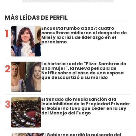
MÁS LEÍDAS DE PERFIL
Encuesta rumbo a 2027: cuatro
1
consultoras midieron el desgaste de
Milei y la crisis de liderazgo en el
peronismo
La historia real de "Elize: Sombras de
2
una mujer", la nueva película de
Netflix sobre el caso de una esposa
que descuartizó a su marido
El Senado dio media sanción a la
3
Inviolabilidad de la Propiedad Privada:
el Gobierno tuvo que ceder en la Ley
del Manejo del Fuego
El Gobierno perdió la pulseada del