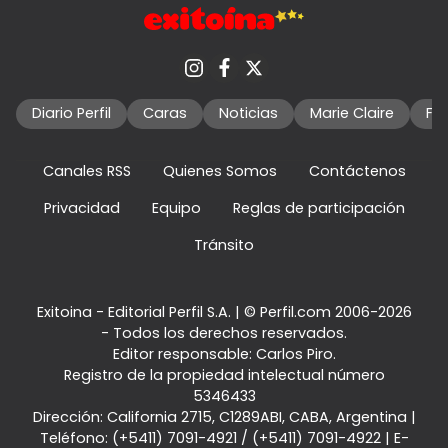
Diario Perfil
Caras
Noticias
Marie Claire
Fo
Canales RSS
Quienes Somos
Contáctenos
Privacidad
Equipo
Reglas de participación
Tránsito
Exitoina - Editorial Perfil S.A.
| © Perfil.com 2006-2026
- Todos los derechos reservados.
Editor responsable: Carlos Piro.
Registro de la propiedad intelectual número
5346433
Dirección:
California 2715
,
C1289ABI
,
CABA, Argentina
|
Teléfono:
(+5411) 7091-4921
/
(+5411) 7091-4922
| E-