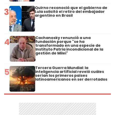
Quirno reconoció que el gobierno de
3
Lula solicitó el retiro del embajador
argentino en Brasil
Cachanosky renunció a una
4
fundación porque "se ha
transformado en una especie de
Instituto Patria incondicional de la
gestión de Milei"
Tercera Guerra Mundial: la
5
inteligencia artificial reveló cuáles
serían los primeros países
latinoamericanos en ser derrotados