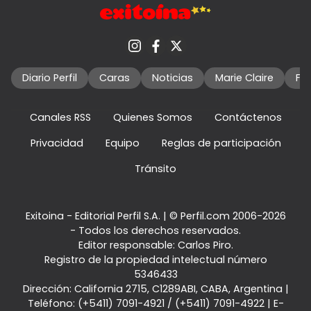
Diario Perfil
Caras
Noticias
Marie Claire
Fo
Canales RSS
Quienes Somos
Contáctenos
Privacidad
Equipo
Reglas de participación
Tránsito
Exitoina - Editorial Perfil S.A.
| © Perfil.com 2006-2026
- Todos los derechos reservados.
Editor responsable: Carlos Piro.
Registro de la propiedad intelectual número
5346433
Dirección:
California 2715
,
C1289ABI
,
CABA, Argentina
|
Teléfono:
(+5411) 7091-4921
/
(+5411) 7091-4922
| E-