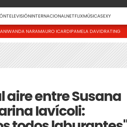
ÓN
TELEVISIÓN
INTERNACIONAL
NETFLIX
MÚSICA
SEXY
IANI
WANDA NARA
MAURO ICARDI
PAMELA DAVID
RATING
al aire entre Susana
rina Iavícoli:
s todos laburantes