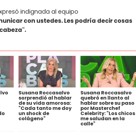
xpresó indignada al equipo
nicar con ustedes. Les podría decir cosas
 cabeza".
lvo
Susana Roccasalvo
Susana Roccasalvo
sorprendió al hablar
quebró en llanto al
de su vida amorosa:
hablar sobre su paso
"Cada tanto me doy
por Masterchef
do
un shock de
Celebrity: "Los chicos
colágeno"
me saludan en la
calle"