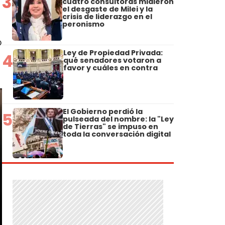
3
cuatro consultoras midieron
el desgaste de Milei y la
crisis de liderazgo en el
peronismo
o
Ley de Propiedad Privada:
4
qué senadores votaron a
favor y cuáles en contra
El Gobierno perdió la
5
pulseada del nombre: la "Ley
de Tierras" se impuso en
toda la conversación digital