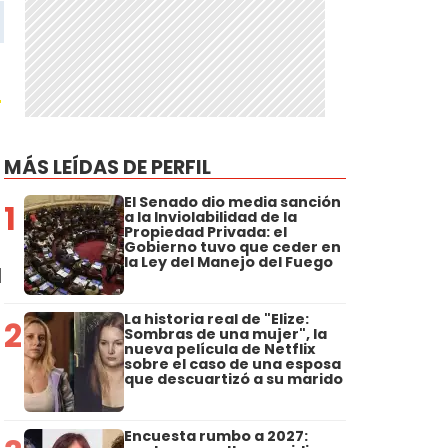
a
MÁS LEÍDAS DE PERFIL
El Senado dio media sanción
1
a la Inviolabilidad de la
Propiedad Privada: el
Gobierno tuvo que ceder en
la Ley del Manejo del Fuego
l
La historia real de "Elize:
2
Sombras de una mujer", la
nueva película de Netflix
sobre el caso de una esposa
que descuartizó a su marido
Encuesta rumbo a 2027: