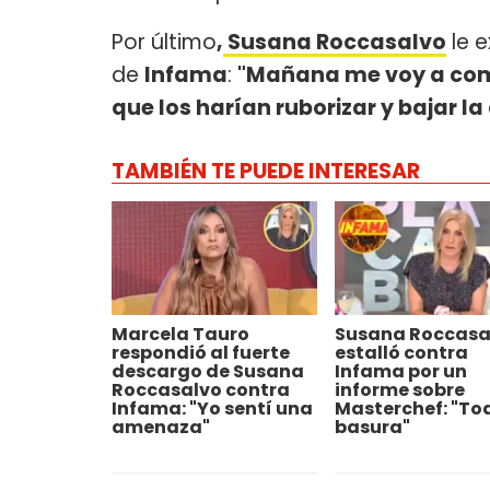
Por último
,
Susana Roccasalvo
le e
de
Infama
:
"Mañana me voy a comu
que los harían ruborizar y bajar la
TAMBIÉN TE PUEDE INTERESAR
Marcela Tauro
Susana Roccasa
respondió al fuerte
estalló contra
descargo de Susana
Infama por un
Roccasalvo contra
informe sobre
Infama: "Yo sentí una
Masterchef: "To
amenaza"
basura"