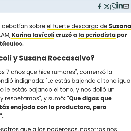
s debatían sobre
el fuerte descargo de
Susan
LAM,
Karina Iavícoli
cruzó a
la periodista
por
táculos.
ícoli y Susana Roccasalvo?
los 7 años que hice rumores", comenzó la
pondió indignada: "Le estás bajando el tono igua
o le estás bajando el tono, y nos dolió un
y respetamos", y sumó
: "Que digas que
ás enojada con la productora, pero
".
osotros que a los poderosos, nosotros nos