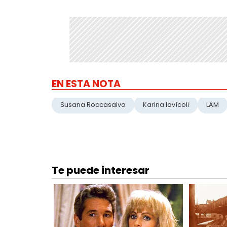
EN ESTA NOTA
Susana Roccasalvo
Karina Iavícoli
LAM