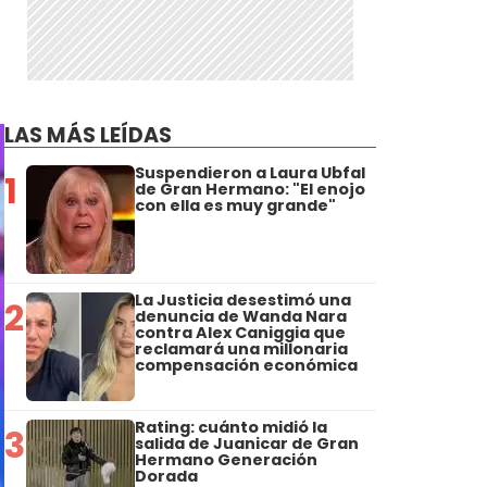
LAS MÁS LEÍDAS
Suspendieron a Laura Ubfal
1
de Gran Hermano: "El enojo
con ella es muy grande"
La Justicia desestimó una
2
denuncia de Wanda Nara
contra Alex Caniggia que
reclamará una millonaria
compensación económica
Rating: cuánto midió la
3
salida de Juanicar de Gran
Hermano Generación
Dorada