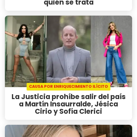
quién se trata
CAUSA POR ENRIQUECIMIENTO ILÍCITO
La Justicia prohíbe salir del país
a Martín Insaurralde, Jésica
Cirio y Sofía Clerici