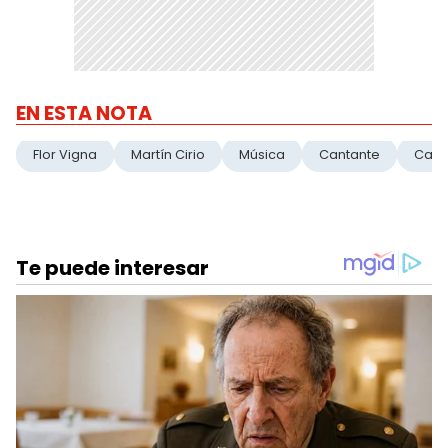
EN ESTA NOTA
Flor Vigna
Martín Cirio
Música
Cantante
Carr