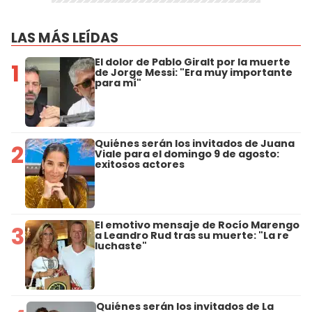
LAS MÁS LEÍDAS
El dolor de Pablo Giralt por la muerte
1
de Jorge Messi: "Era muy importante
para mí"
Quiénes serán los invitados de Juana
2
Viale para el domingo 9 de agosto:
exitosos actores
El emotivo mensaje de Rocío Marengo
3
a Leandro Rud tras su muerte: "La re
luchaste"
Quiénes serán los invitados de La