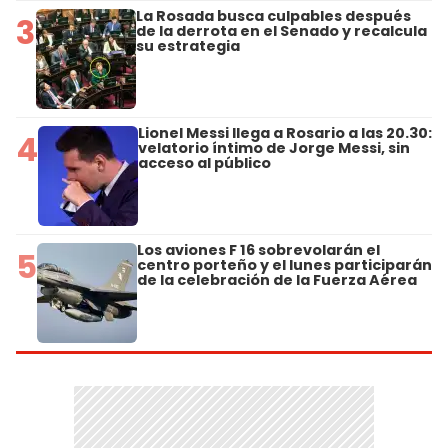
La Rosada busca culpables después
3
de la derrota en el Senado y recalcula
su estrategia
Lionel Messi llega a Rosario a las 20.30:
4
velatorio íntimo de Jorge Messi, sin
acceso al público
Los aviones F 16 sobrevolarán el
5
centro porteño y el lunes participarán
de la celebración de la Fuerza Aérea