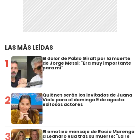
LAS MÁS LEÍDAS
El dolor de Pablo Giralt por la muerte
1
de Jorge Messi: "Era muy importante
para mí"
Quiénes serán los invitados de Juana
2
Viale para el domingo 9 de agosto:
exitosos actores
El emotivo mensaje de Rocío Marengo
3
a Leandro Rud tras su muerte: "La re