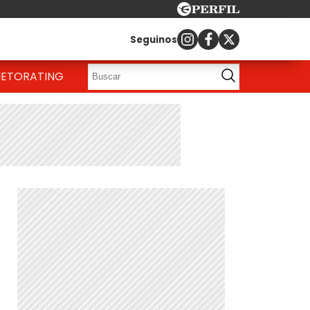
Seguinos
IETO
RATING