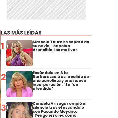
LAS MÁS LEÍDAS
Marcela Tauro se separó de
1
su novio, Leopoldo
Arancibia: los motivos
Escándalo en A la
2
Barbarossa tras la salida de
una panelista y una nueva
incorporación: "Se fue
ofendida"
Candela Arizaga rompió el
3
silencio tras el escándalo
con Facundo Moyano:
"Tengo errores como