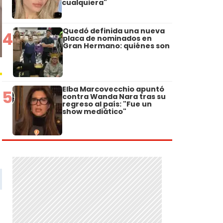
cualquiera"
Quedó definida una nueva
4
placa de nominados en
Gran Hermano: quiénes son
Elba Marcovecchio apuntó
5
contra Wanda Nara tras su
regreso al país: "Fue un
show mediático"