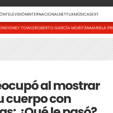
ÓN
TELEVISIÓN
INTERNACIONAL
NETFLIX
MÚSICA
SEXY
TON
SYDNEY TOWLE
ROBERTO GARCÍA MORITÁN
MARIELA PR
reocupó al mostrar
u cuerpo con
as: ¿Qué le pasó?