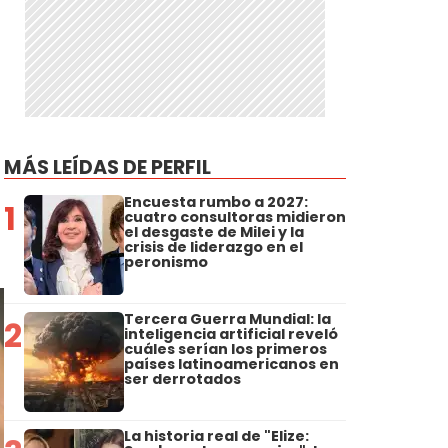
MÁS LEÍDAS DE PERFIL
Encuesta rumbo a 2027:
1
cuatro consultoras midieron
el desgaste de Milei y la
crisis de liderazgo en el
peronismo
Tercera Guerra Mundial: la
2
inteligencia artificial reveló
cuáles serían los primeros
países latinoamericanos en
ser derrotados
La historia real de "Elize: