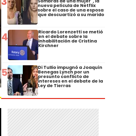
3
Sombras de una mujer", la
nueva película de Netflix
sobre el caso de una esposa
que descuartizó a su marido
Ricardo Lorenzetti se metió
4
en el debate sobre la
inhabilitación de Cristina
Kirchner
Di Tullio impugnó a Joaquín
5
Benegas Lynch por un
presunto conflicto de
intereses en el debate de la
Ley de Tierras