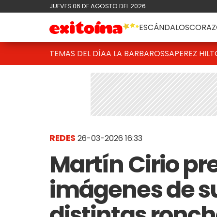
JUEVES 06 DE AGOSTO DEL 2026
ESCÁNDALOS
CORAZ
TEMAS DEL DÍA
A LA BARBAROSSA
PEREZ HIL
REDES
26-03-2026 16:33
Martín Cirio p
imágenes de s
distintas ronch