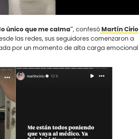
s lo único que me calma"
, confesó
Martín Cirio
Desde las redes, sus seguidores comenzaron a
usada por un momento de alta carga emocional