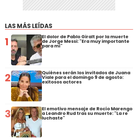
LAS MÁS LEÍDAS
El dolor de Pablo Giralt por la muerte
1
de Jorge Messi: "Era muy importante
para mí"
Quiénes serán los invitados de Juana
2
Viale para el domingo 9 de agosto:
exitosos actores
El emotivo mensaje de Rocío Marengo
3
a Leandro Rud tras su muerte: "La re
luchaste"