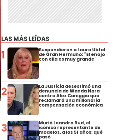
LAS MÁS LEÍDAS
Suspendieron a Laura Ubfal
1
de Gran Hermano: "El enojo
con ella es muy grande"
La Justicia desestimó una
2
denuncia de Wanda Nara
contra Alex Caniggia que
reclamará una millonaria
compensación económica
Murió Leandro Rud, el
3
icónico representante de
modelos, a los 51 años: qué
pasó