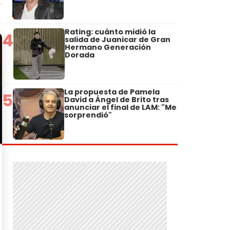
Rating: cuánto midió la
4
salida de Juanicar de Gran
Hermano Generación
Dorada
La propuesta de Pamela
5
David a Ángel de Brito tras
anunciar el final de LAM: "Me
sorprendió"