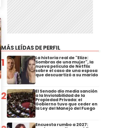
MÁS LEÍDAS DE PERFIL
La historia real de "Elize:
1
Sombras de una mujer", la
nueva película de Netflix
sobre el caso de una esposa
que descuartizó a su marido
El Senado dio media sanción
2
a la Inviolabilidad de la
Propiedad Privada: el
Gobierno tuvo que ceder en
la Ley del Manejo del Fuego
Encuesta rumbo a 2027: