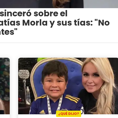
inceró sobre el
ías Morla y sus tías: "No
tes"
¿QUÉ DIJO?