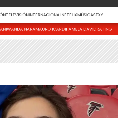
ÓN
TELEVISIÓN
INTERNACIONAL
NETFLIX
MÚSICA
SEXY
IANI
WANDA NARA
MAURO ICARDI
PAMELA DAVID
RATING