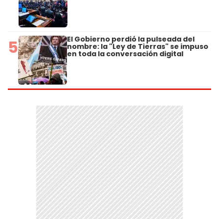
El Gobierno perdió la pulseada del
5
nombre: la "Ley de Tierras" se impuso
en toda la conversación digital