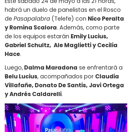
Este sábado 24 de mayo a las 21 horas,
habrá un duelo de panelistas en el Rosco
de
Pasapalabra
(Telefe) con
Nico Peralta
y Romina Scalora
. Además, como parte
de los equipos estarán
Emily Lucius,
Gabriel Schultz, Ale Maglietti y Cecilia
Hace
.
Luego,
Dalma Maradona
se enfrentará a
Belu Lucius
, acompañados por
Claudia
Villafañe, Donato De Santis, Javi Ortega
y Andrés Caldarelli
.