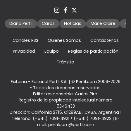
Diario Perfil
Caras
Noticias
Marie Claire
Fo
Canales RSS
Quienes Somos
Contáctenos
Privacidad
Equipo
Reglas de participación
Tránsito
Exitoina - Editorial Perfil S.A.
| © Perfil.com 2006-2026
- Todos los derechos reservados.
Editor responsable: Carlos Piro.
Registro de la propiedad intelectual número
5346433
Dirección:
California 2715
,
C1289ABI
,
CABA, Argentina
|
Teléfono:
(+5411) 7091-4921
/
(+5411) 7091-4922
| E-
mail:
perfilcom@perfil.com