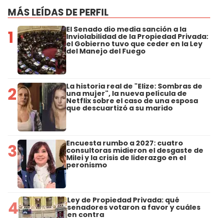
MÁS LEÍDAS DE PERFIL
El Senado dio media sanción a la
1
Inviolabilidad de la Propiedad Privada:
el Gobierno tuvo que ceder en la Ley
del Manejo del Fuego
La historia real de "Elize: Sombras de
2
una mujer", la nueva película de
Netflix sobre el caso de una esposa
que descuartizó a su marido
Encuesta rumbo a 2027: cuatro
3
consultoras midieron el desgaste de
Milei y la crisis de liderazgo en el
peronismo
Ley de Propiedad Privada: qué
4
senadores votaron a favor y cuáles
en contra