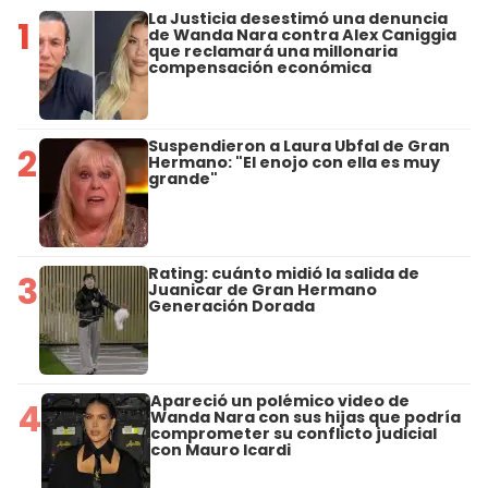
La Justicia desestimó una denuncia
1
de Wanda Nara contra Alex Caniggia
que reclamará una millonaria
compensación económica
Suspendieron a Laura Ubfal de Gran
2
Hermano: "El enojo con ella es muy
grande"
Rating: cuánto midió la salida de
3
Juanicar de Gran Hermano
Generación Dorada
Apareció un polémico video de
4
Wanda Nara con sus hijas que podría
comprometer su conflicto judicial
con Mauro Icardi