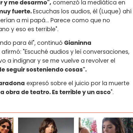
ar y me desarmo",
comenzó la mediática en
muy fuerte.
Escuchas los audios, él (Luque) ahí
eferían a mi papá… Parece como que no
o y eso es terrible".
ando para él", continuó
Gianinna
 afirmó: "Escuché audios y leí conversaciones,
o a indignar y se me vuelve a revolver el
e seguir sosteniendo cosas".
aradona
expresó sobre el juicio por la muerte
 obra de teatro. Es terrible y un asco
".