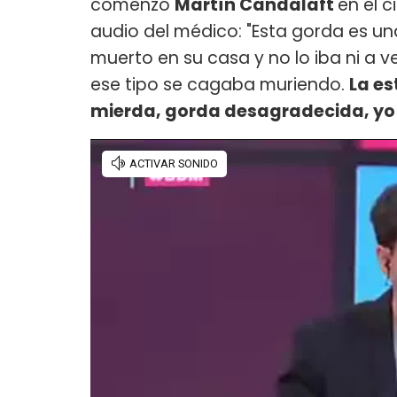
comenzó
Martín Candalaft
en el 
audio del médico: "Esta gorda es u
muerto en su casa y no lo iba ni a ve
ese tipo se cagaba muriendo.
La es
mierda, gorda desagradecida, yo 