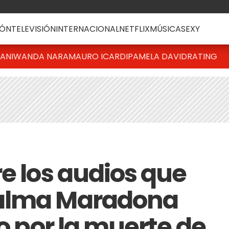
ÓN
TELEVISIÓN
INTERNACIONAL
NETFLIX
MÚSICA
SEXY
IANI
WANDA NARA
MAURO ICARDI
PAMELA DAVID
RATING
e los audios que
Dalma Maradona
io por la muerte de