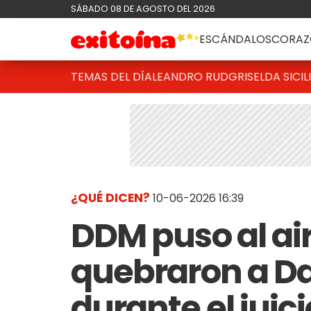
SÁBADO 08 DE AGOSTO DEL 2026
ESCÁNDALOS
CORAZ
TEMAS DEL DÍA
LEANDRO RUD
GRISELDA SICIL
¿QUÉ DICEN?
10-06-2026 16:39
DDM puso al air
quebraron a 
durante el juic