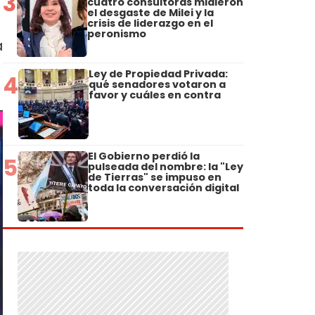
3
cuatro consultoras midieron
el desgaste de Milei y la
crisis de liderazgo en el
peronismo
a
Ley de Propiedad Privada:
4
qué senadores votaron a
favor y cuáles en contra
El Gobierno perdió la
5
pulseada del nombre: la "Ley
de Tierras" se impuso en
toda la conversación digital