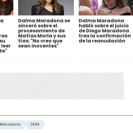
na
Dalma Maradona se
Dalma Maradona
sinceró sobre el
habló sobre el juicio
procesamiento de
de Diego Maradona
ras
Matías Morla y sus
tras la confirmación
 su
tías: "No creo que
de la reanudación
 leer
sean inocentes"
te"
 Maradona
DDM