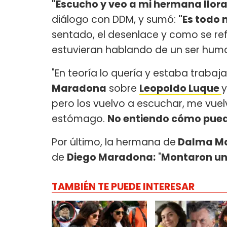
"Escucho y veo a mi hermana llor
diálogo con DDM, y sumó:
"Es todo 
sentado, el desenlace y como se r
estuvieran hablando de un ser human
"En teoría lo quería y estaba trabaj
Maradona
sobre
Leopoldo Luque
y
pero los vuelvo a escuchar, me vuelv
estómago.
No entiendo cómo pued
Por último, la hermana de
Dalma M
de
Diego Maradona:
"
Montaron una
TAMBIÉN TE PUEDE INTERESAR