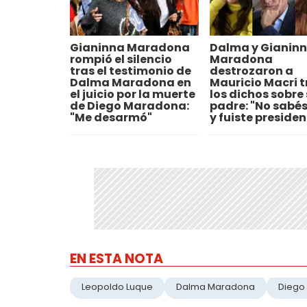
Gianinna Maradona
Dalma y Gianin
rompió el silencio
Maradona
tras el testimonio de
destrozaron a
Dalma Maradona en
Mauricio Macri t
el juicio por la muerte
los dichos sobre
de Diego Maradona:
padre: "No sabés
"Me desarmó"
y fuiste presiden
EN ESTA NOTA
Leopoldo Luque
Dalma Maradona
Diego