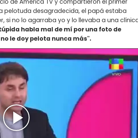
ciclo de América TV y compartieron el primer
na pelotuda desagradecida, el papá estaba
r, si no lo agarraba yo y lo llevaba a una clínic
túpida habla mal de mí por una foto de
no le doy pelota nunca más".