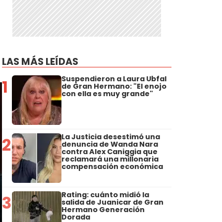
LAS MÁS LEÍDAS
Suspendieron a Laura Ubfal
1
de Gran Hermano: "El enojo
con ella es muy grande"
La Justicia desestimó una
2
denuncia de Wanda Nara
contra Alex Caniggia que
reclamará una millonaria
compensación económica
Rating: cuánto midió la
3
salida de Juanicar de Gran
Hermano Generación
Dorada