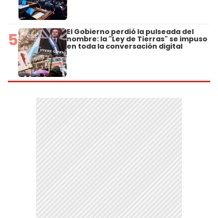
El Gobierno perdió la pulseada del
5
nombre: la "Ley de Tierras" se impuso
en toda la conversación digital