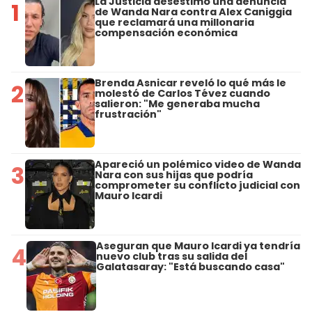
La Justicia desestimó una denuncia
1
de Wanda Nara contra Alex Caniggia
que reclamará una millonaria
compensación económica
Brenda Asnicar reveló lo qué más le
2
molestó de Carlos Tévez cuando
salieron: "Me generaba mucha
frustración"
Apareció un polémico video de Wanda
3
Nara con sus hijas que podría
comprometer su conflicto judicial con
Mauro Icardi
Aseguran que Mauro Icardi ya tendría
4
nuevo club tras su salida del
Galatasaray: "Está buscando casa"