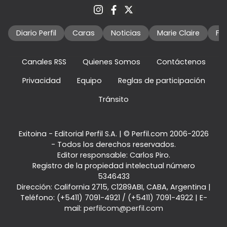
Diario Perfil
Caras
Noticias
Marie Claire
Fo
Canales RSS
Quienes Somos
Contáctenos
Privacidad
Equipo
Reglas de participación
Tránsito
Exitoina - Editorial Perfil S.A.
| © Perfil.com 2006-2026
- Todos los derechos reservados.
Editor responsable: Carlos Piro.
Registro de la propiedad intelectual número
5346433
Dirección:
California 2715
,
C1289ABI
,
CABA, Argentina
|
Teléfono:
(+5411) 7091-4921
/
(+5411) 7091-4922
| E-
mail:
perfilcom@perfil.com