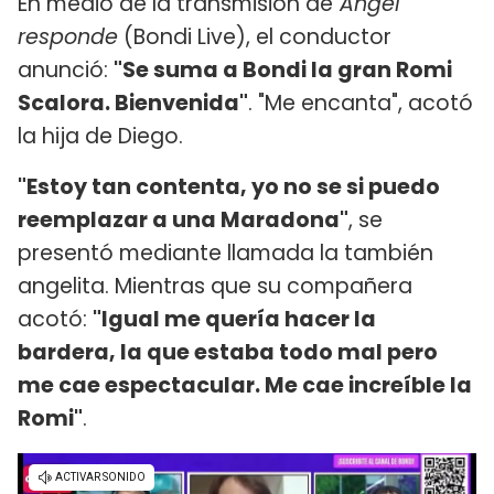
En medio de la transmisión de
Ángel
responde
(Bondi Live), el conductor
anunció:
"Se suma a Bondi la gran Romi
Scalora. Bienvenida"
. "Me encanta", acotó
la hija de Diego.
"Estoy tan contenta, yo no se si puedo
reemplazar a una Maradona"
, se
presentó mediante llamada la también
angelita. Mientras que su compañera
acotó:
"Igual me quería hacer la
bardera, la que estaba todo mal pero
me cae espectacular. Me cae increíble la
Romi"
.