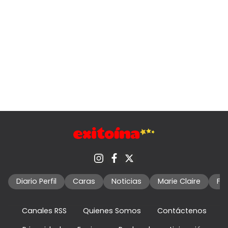
Diario Perfil
Caras
Noticias
Marie Claire
Fo
Canales RSS
Quienes Somos
Contáctenos