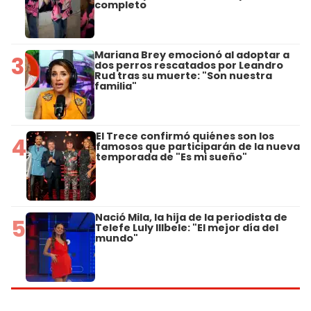
completo
Mariana Brey emocionó al adoptar a
3
dos perros rescatados por Leandro
Rud tras su muerte: "Son nuestra
familia"
El Trece confirmó quiénes son los
4
famosos que participarán de la nueva
temporada de "Es mi sueño"
Nació Mila, la hija de la periodista de
5
Telefe Luly Illbele: "El mejor día del
mundo"