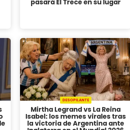
pasará El Trece en su lugar
DESOPILANTE
s
Mirtha Legrand vs La Reina
o
Isabel: los memes virales tras
de
la victoria de Argentina ante