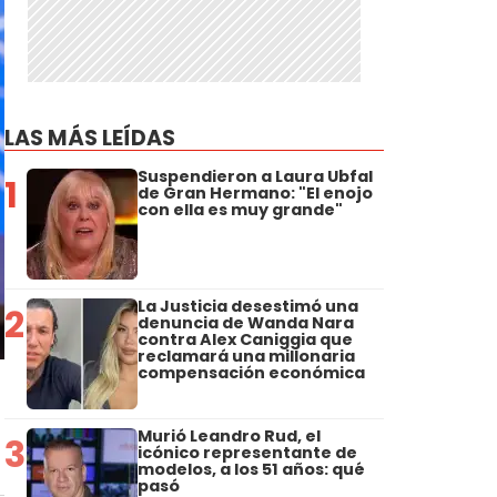
LAS MÁS LEÍDAS
Suspendieron a Laura Ubfal
1
de Gran Hermano: "El enojo
con ella es muy grande"
La Justicia desestimó una
2
denuncia de Wanda Nara
contra Alex Caniggia que
reclamará una millonaria
compensación económica
Murió Leandro Rud, el
3
icónico representante de
modelos, a los 51 años: qué
pasó