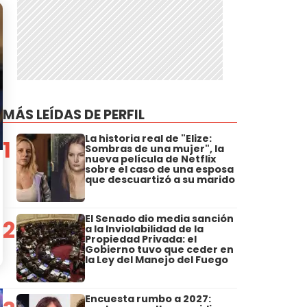
MÁS LEÍDAS DE PERFIL
La historia real de "Elize:
1
Sombras de una mujer", la
nueva película de Netflix
sobre el caso de una esposa
que descuartizó a su marido
El Senado dio media sanción
2
a la Inviolabilidad de la
Propiedad Privada: el
Gobierno tuvo que ceder en
la Ley del Manejo del Fuego
Encuesta rumbo a 2027: