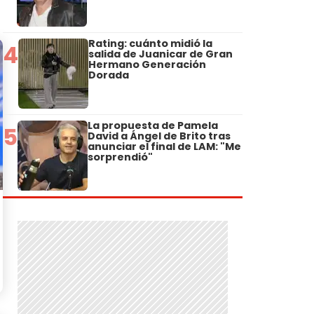
Rating: cuánto midió la
4
salida de Juanicar de Gran
Hermano Generación
Dorada
La propuesta de Pamela
5
David a Ángel de Brito tras
anunciar el final de LAM: "Me
sorprendió"