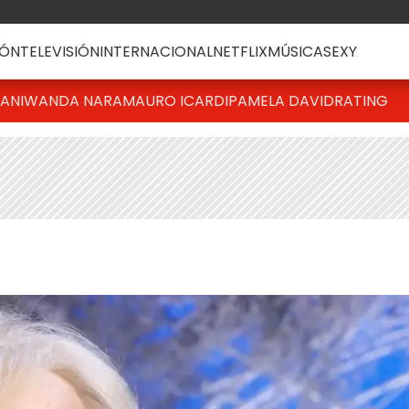
ÓN
TELEVISIÓN
INTERNACIONAL
NETFLIX
MÚSICA
SEXY
IANI
WANDA NARA
MAURO ICARDI
PAMELA DAVID
RATING