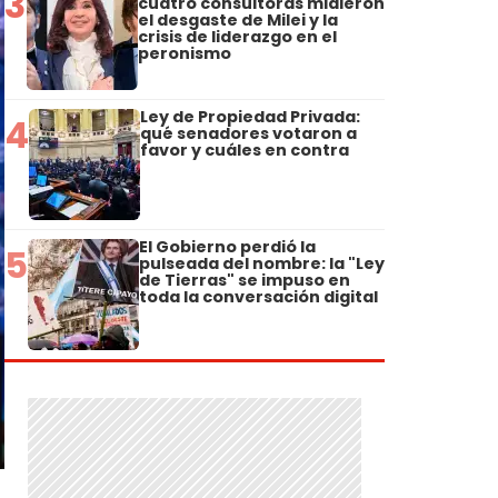
3
cuatro consultoras midieron
el desgaste de Milei y la
crisis de liderazgo en el
peronismo
Ley de Propiedad Privada:
4
qué senadores votaron a
favor y cuáles en contra
El Gobierno perdió la
5
pulseada del nombre: la "Ley
de Tierras" se impuso en
toda la conversación digital