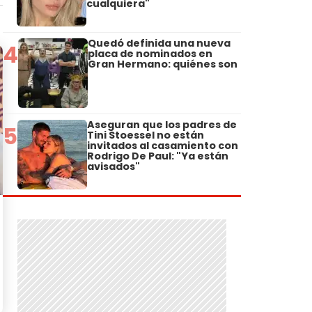
cualquiera"
Quedó definida una nueva
4
placa de nominados en
Gran Hermano: quiénes son
Aseguran que los padres de
5
Tini Stoessel no están
invitados al casamiento con
Rodrigo De Paul: "Ya están
avisados"