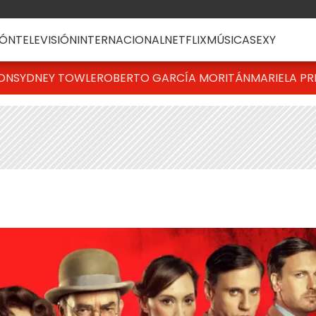
ÓN
TELEVISIÓN
INTERNACIONAL
NETFLIX
MÚSICA
SEXY
TON
SYDNEY TOWLE
ROBERTO GARCÍA MORITÁN
MARIELA PR