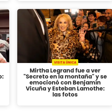
VISITA ÚNICA
Mirtha Legrand fue a ver
o:
"Secreto en la montaña" y se
emocionó con Benjamín
Vicuña y Esteban Lamothe:
las fotos