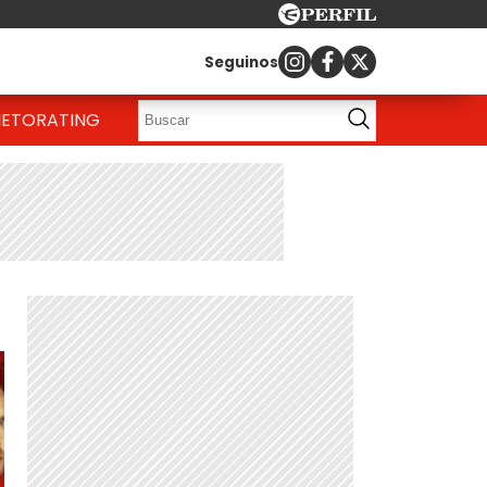
Seguinos
IETO
RATING