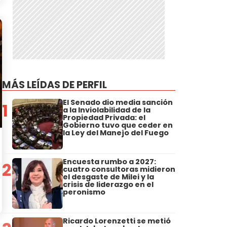
MÁS LEÍDAS DE PERFIL
El Senado dio media sanción
1
a la Inviolabilidad de la
Propiedad Privada: el
Gobierno tuvo que ceder en
la Ley del Manejo del Fuego
Encuesta rumbo a 2027:
2
cuatro consultoras midieron
el desgaste de Milei y la
crisis de liderazgo en el
peronismo
Ricardo Lorenzetti se metió