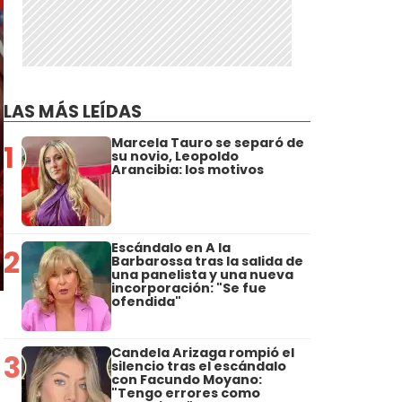
LAS MÁS LEÍDAS
Marcela Tauro se separó de
1
su novio, Leopoldo
Arancibia: los motivos
Escándalo en A la
2
Barbarossa tras la salida de
una panelista y una nueva
incorporación: "Se fue
ofendida"
Candela Arizaga rompió el
3
silencio tras el escándalo
con Facundo Moyano:
"Tengo errores como