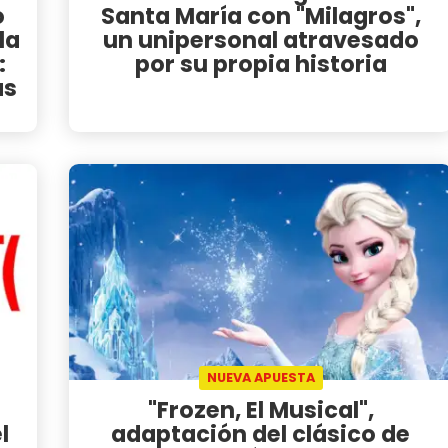
o
Santa María con "Milagros",
la
un unipersonal atravesado
:
por su propia historia
as
NUEVA APUESTA
"Frozen, El Musical",
l
adaptación del clásico de