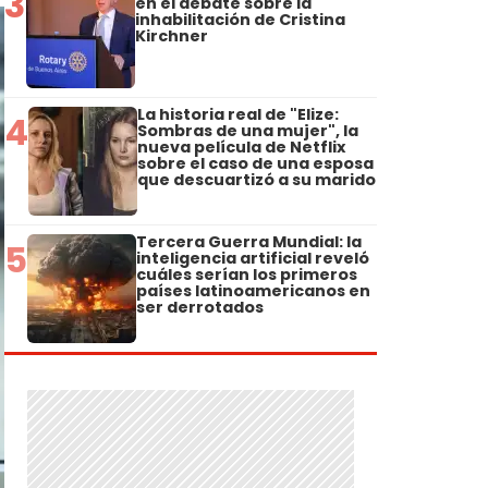
3
en el debate sobre la
inhabilitación de Cristina
Kirchner
La historia real de "Elize:
4
Sombras de una mujer", la
nueva película de Netflix
sobre el caso de una esposa
que descuartizó a su marido
Tercera Guerra Mundial: la
5
inteligencia artificial reveló
cuáles serían los primeros
países latinoamericanos en
ser derrotados