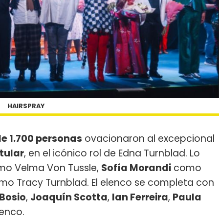
HAIRSPRAY
e 1.700 personas
ovacionaron al excepcional
tular
, en el icónico rol de Edna Turnblad. Lo
o Velma Von Tussle,
Sofía Morandi
como
o Tracy Turnblad. El elenco se completa con
 Bosio
,
Joaquín Scotta
,
Ian Ferreira
,
Paula
enco.