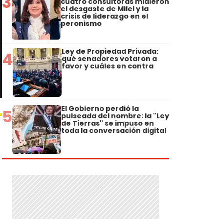
3
cuatro consultoras midieron
el desgaste de Milei y la
crisis de liderazgo en el
peronismo
Ley de Propiedad Privada:
4
qué senadores votaron a
favor y cuáles en contra
El Gobierno perdió la
5
pulseada del nombre: la "Ley
de Tierras" se impuso en
toda la conversación digital