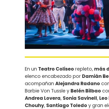
En un
Teatro Coliseo
repleto,
más d
elenco encabezado por
Damián Be
acompañan
Alejandra Radano
com
Barbie Von Tussle y
Belén Bilbao
com
Andrea Lovera
,
Sonia Savinell
,
Leo
Chouhy
,
Santiago Toledo
y gran el