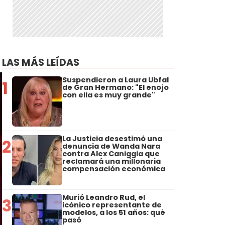
LAS MÁS LEÍDAS
Suspendieron a Laura Ubfal
1
de Gran Hermano: "El enojo
con ella es muy grande"
La Justicia desestimó una
2
denuncia de Wanda Nara
contra Alex Caniggia que
reclamará una millonaria
compensación económica
Murió Leandro Rud, el
3
icónico representante de
modelos, a los 51 años: qué
pasó