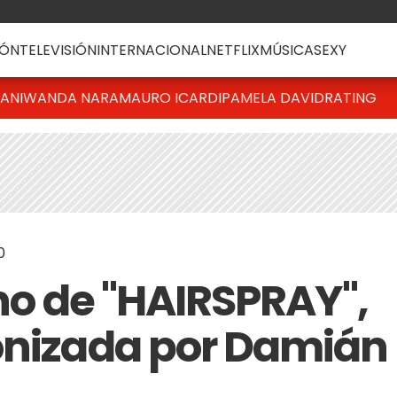
ÓN
TELEVISIÓN
INTERNACIONAL
NETFLIX
MÚSICA
SEXY
IANI
WANDA NARA
MAURO ICARDI
PAMELA DAVID
RATING
0
eno de "HAIRSPRAY",
onizada por Damián