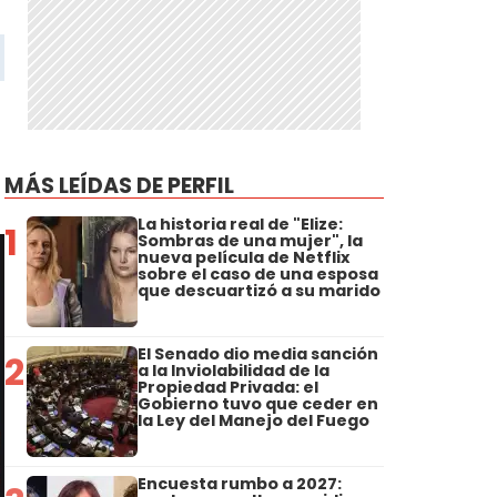
MÁS LEÍDAS DE PERFIL
La historia real de "Elize:
1
Sombras de una mujer", la
nueva película de Netflix
sobre el caso de una esposa
que descuartizó a su marido
El Senado dio media sanción
2
a la Inviolabilidad de la
Propiedad Privada: el
Gobierno tuvo que ceder en
la Ley del Manejo del Fuego
Encuesta rumbo a 2027: