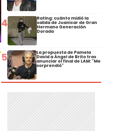
Rating: cuánto midió la
4
salida de Juanicar de Gran
Hermano Generación
Dorada
La propuesta de Pamela
5
David a Ángel de Brito tras
anunciar el final de LAM: "Me
sorprendió"