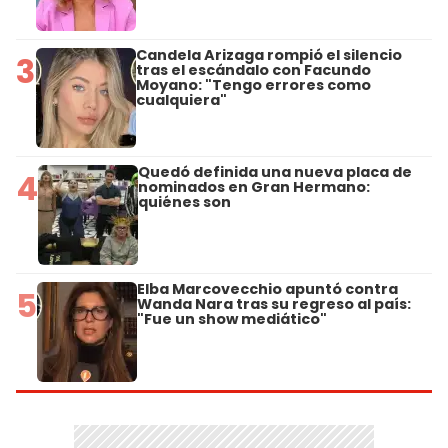
Candela Arizaga rompió el silencio
3
tras el escándalo con Facundo
Moyano: "Tengo errores como
cualquiera"
Quedó definida una nueva placa de
4
nominados en Gran Hermano:
quiénes son
Elba Marcovecchio apuntó contra
5
Wanda Nara tras su regreso al país:
"Fue un show mediático"