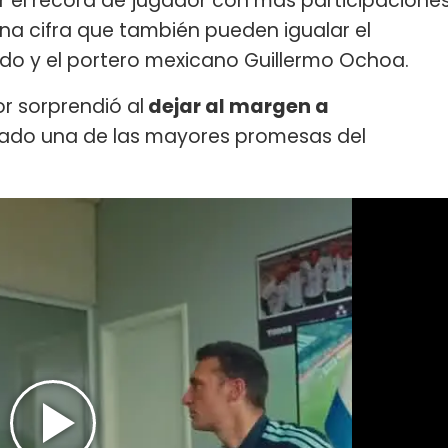
er el récord de jugador con más participacione
 una cifra que también pueden igualar el
do y el portero mexicano Guillermo Ochoa.
or sorprendió al
dejar al margen a
erado una de las mayores promesas del