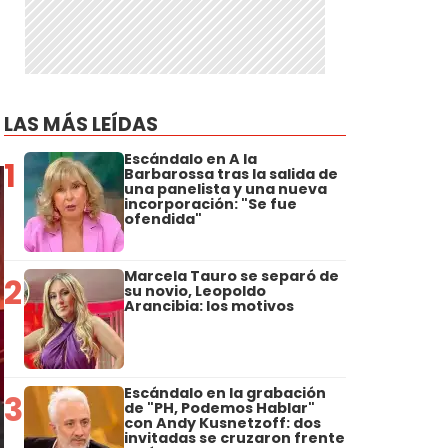
LAS MÁS LEÍDAS
Escándalo en A la
1
Barbarossa tras la salida de
una panelista y una nueva
incorporación: "Se fue
ofendida"
Marcela Tauro se separó de
2
su novio, Leopoldo
Arancibia: los motivos
Escándalo en la grabación
3
de "PH, Podemos Hablar"
con Andy Kusnetzoff: dos
invitadas se cruzaron frente