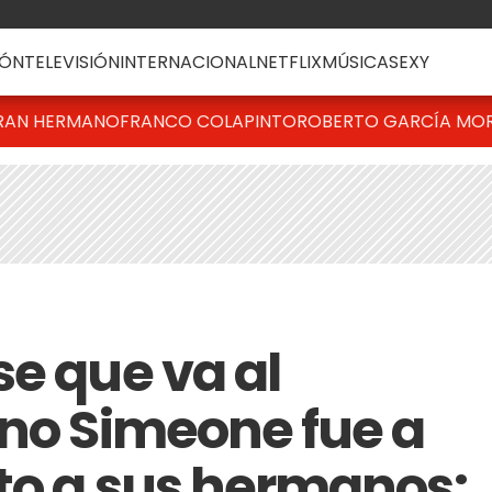
ÓN
TELEVISIÓN
INTERNACIONAL
NETFLIX
MÚSICA
SEXY
RAN HERMANO
FRANCO COLAPINTO
ROBERTO GARCÍA MO
se que va al
ano Simeone fue a
nto a sus hermanos: