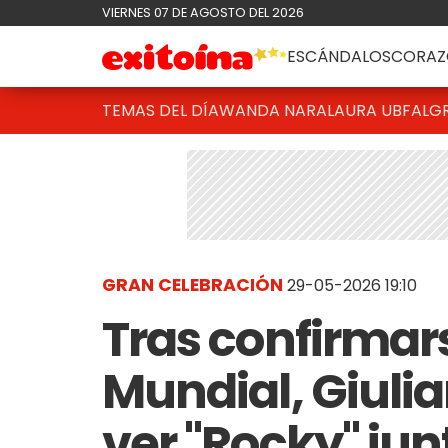
VIERNES 07 DE AGOSTO DEL 2026
ESCÁNDALOS
CORAZ
TEMAS DEL DÍA
WANDA NARA
LAURA UBFAL
G
GRAN CELEBRACIÓN
29-05-2026 19:10
Tras confirmar
Mundial, Giuli
ver "Rocky" ju