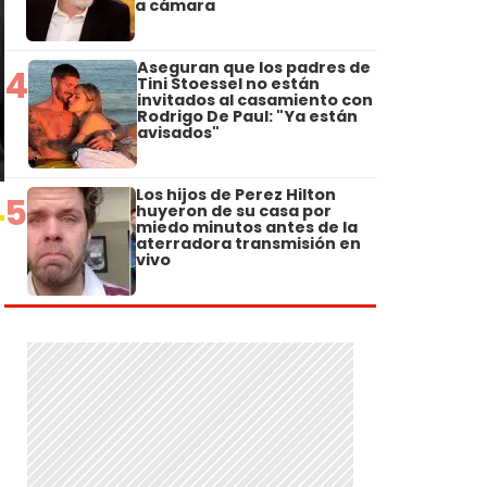
a cámara
Aseguran que los padres de
4
Tini Stoessel no están
invitados al casamiento con
Rodrigo De Paul: "Ya están
avisados"
Los hijos de Perez Hilton
5
huyeron de su casa por
miedo minutos antes de la
aterradora transmisión en
vivo