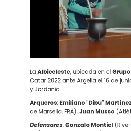
La
Albiceleste
, ubicada en el
Grupo
Catar 2022 ante Argelia el 16 de jun
y Jordania.
Arqueros
:
Emiliano "Dibu" Martíne
de Marsella, FRA),
Juan Musso
(Atlét
Defensores
:
Gonzalo Montiel
(River