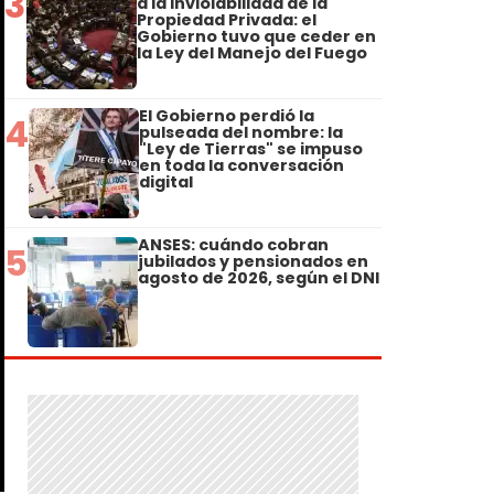
3
a la Inviolabilidad de la
Propiedad Privada: el
Gobierno tuvo que ceder en
la Ley del Manejo del Fuego
El Gobierno perdió la
4
pulseada del nombre: la
"Ley de Tierras" se impuso
en toda la conversación
digital
ANSES: cuándo cobran
5
jubilados y pensionados en
agosto de 2026, según el DNI