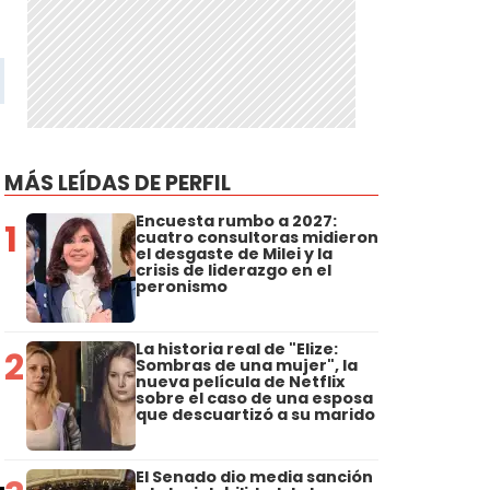
MÁS LEÍDAS DE PERFIL
Encuesta rumbo a 2027:
1
cuatro consultoras midieron
el desgaste de Milei y la
crisis de liderazgo en el
peronismo
La historia real de "Elize:
2
Sombras de una mujer", la
nueva película de Netflix
sobre el caso de una esposa
que descuartizó a su marido
El Senado dio media sanción