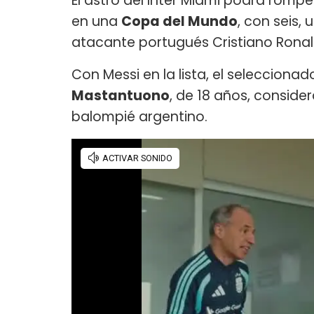
El astro del Inter Miami podrá romp
en una
Copa del Mundo
, con seis,
atacante portugués Cristiano Ronal
Con Messi en la lista, el seleccionad
Mastantuono
, de 18 años, consid
balompié argentino.