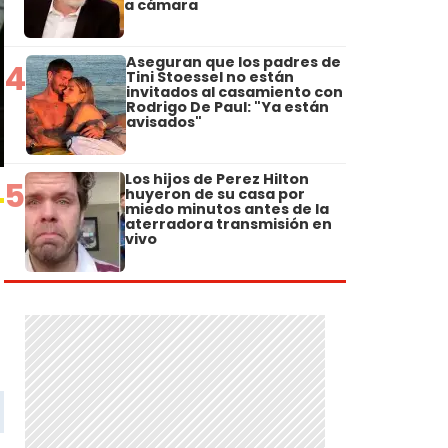
a cámara
Aseguran que los padres de
4
Tini Stoessel no están
invitados al casamiento con
Rodrigo De Paul: "Ya están
avisados"
Los hijos de Perez Hilton
5
huyeron de su casa por
miedo minutos antes de la
aterradora transmisión en
vivo