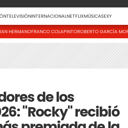
ÓN
TELEVISIÓN
INTERNACIONAL
NETFLIX
MÚSICA
SEXY
RAN HERMANO
FRANCO COLAPINTO
ROBERTO GARCÍA MO
dores de los
26: "Rocky" recibió
 más premiada de la