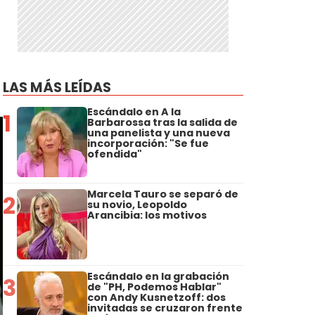
LAS MÁS LEÍDAS
Escándalo en A la
1
Barbarossa tras la salida de
una panelista y una nueva
incorporación: "Se fue
ofendida"
Marcela Tauro se separó de
2
su novio, Leopoldo
Arancibia: los motivos
Escándalo en la grabación
3
de "PH, Podemos Hablar"
con Andy Kusnetzoff: dos
invitadas se cruzaron frente