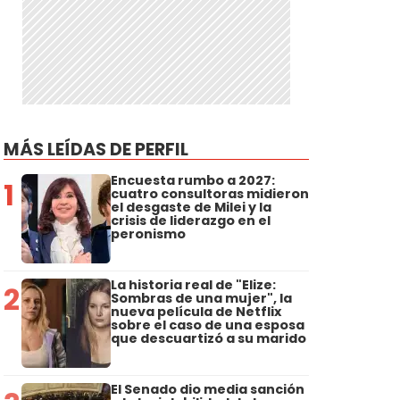
MÁS LEÍDAS DE PERFIL
Encuesta rumbo a 2027:
1
cuatro consultoras midieron
el desgaste de Milei y la
crisis de liderazgo en el
peronismo
La historia real de "Elize:
2
Sombras de una mujer", la
nueva película de Netflix
sobre el caso de una esposa
que descuartizó a su marido
El Senado dio media sanción