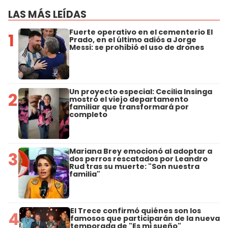
LAS MÁS LEÍDAS
Fuerte operativo en el cementerio El
1
Prado, en el último adiós a Jorge
Messi: se prohibió el uso de drones
Un proyecto especial: Cecilia Insinga
2
mostró el viejo departamento
familiar que transformará por
completo
Mariana Brey emocionó al adoptar a
3
dos perros rescatados por Leandro
Rud tras su muerte: "Son nuestra
familia"
El Trece confirmó quiénes son los
4
famosos que participarán de la nueva
temporada de "Es mi sueño"