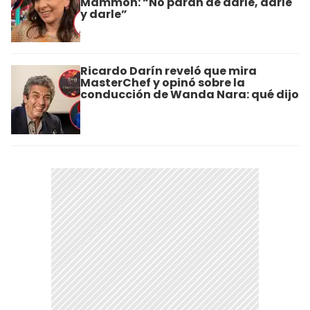
Mammón: “No paran de darle, darle
y darle”
Ricardo Darín reveló que mira
MasterChef y opinó sobre la
conducción de Wanda Nara: qué dijo