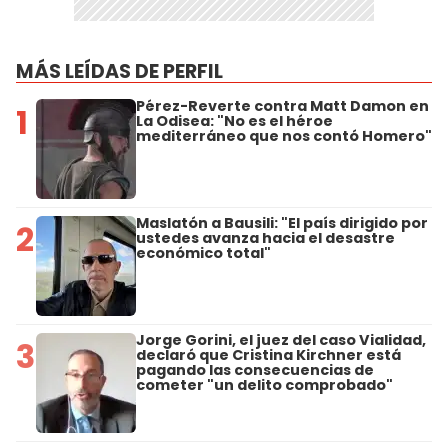
MÁS LEÍDAS DE PERFIL
Pérez-Reverte contra Matt Damon en
1
La Odisea: "No es el héroe
mediterráneo que nos contó Homero"
Maslatón a Bausili: "El país dirigido por
2
ustedes avanza hacia el desastre
económico total"
Jorge Gorini, el juez del caso Vialidad,
3
declaró que Cristina Kirchner está
pagando las consecuencias de
cometer "un delito comprobado"