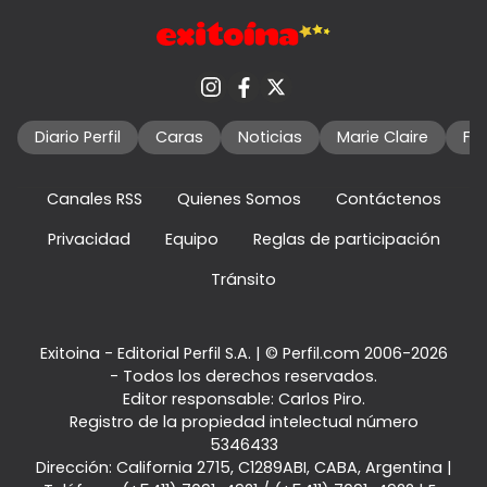
Diario Perfil
Caras
Noticias
Marie Claire
Fo
Canales RSS
Quienes Somos
Contáctenos
Privacidad
Equipo
Reglas de participación
Tránsito
Exitoina - Editorial Perfil S.A.
| © Perfil.com 2006-2026
- Todos los derechos reservados.
Editor responsable: Carlos Piro.
Registro de la propiedad intelectual número
5346433
Dirección:
California 2715
,
C1289ABI
,
CABA, Argentina
|