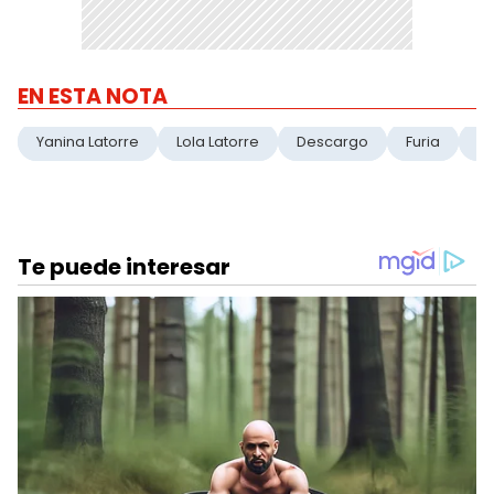
EN ESTA NOTA
Yanina Latorre
Lola Latorre
Descargo
Furia
E