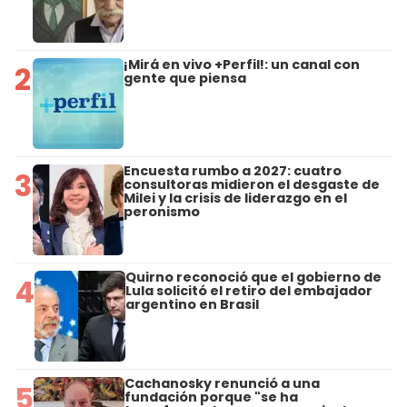
¡Mirá en vivo +Perfil!: un canal con
2
gente que piensa
Encuesta rumbo a 2027: cuatro
3
consultoras midieron el desgaste de
Milei y la crisis de liderazgo en el
peronismo
Quirno reconoció que el gobierno de
4
Lula solicitó el retiro del embajador
argentino en Brasil
Cachanosky renunció a una
5
fundación porque "se ha