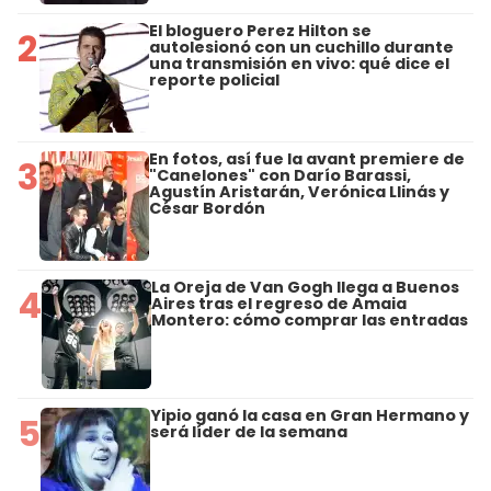
El bloguero Perez Hilton se
2
autolesionó con un cuchillo durante
una transmisión en vivo: qué dice el
reporte policial
En fotos, así fue la avant premiere de
3
"Canelones" con Darío Barassi,
Agustín Aristarán, Verónica Llinás y
César Bordón
La Oreja de Van Gogh llega a Buenos
4
Aires tras el regreso de Amaia
Montero: cómo comprar las entradas
Yipio ganó la casa en Gran Hermano y
5
será líder de la semana