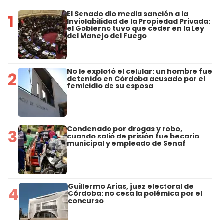
El Senado dio media sanción a la
1
Inviolabilidad de la Propiedad Privada:
el Gobierno tuvo que ceder en la Ley
del Manejo del Fuego
No le explotó el celular: un hombre fue
2
detenido en Córdoba acusado por el
femicidio de su esposa
Condenado por drogas y robo,
3
cuando salió de prisión fue becario
municipal y empleado de Senaf
Guillermo Arias, juez electoral de
4
Córdoba: no cesa la polémica por el
concurso