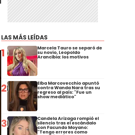
a
LAS MÁS LEÍDAS
Marcela Tauro se separó de
1
su novio, Leopoldo
Arancibia: los motivos
Elba Marcovecchio apuntó
2
contra Wanda Nara tras su
regreso al país: "Fue un
show mediático"
Candela Arizaga rompió el
3
silencio tras el escándalo
con Facundo Moyano:
"Tengo errores como