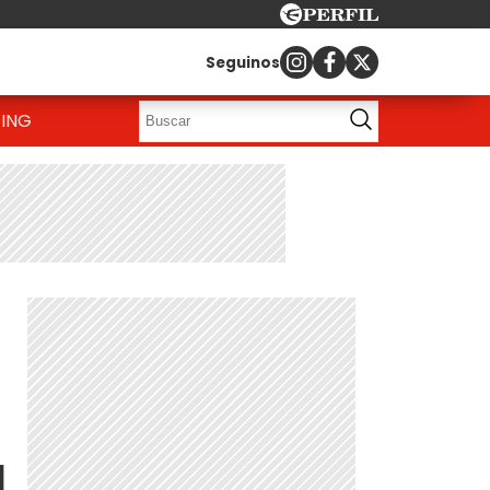
Seguinos
ING
l