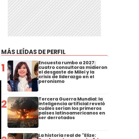
MÁS LEÍDAS DE PERFIL
Encuesta rumbo a 2027:
1
cuatro consultoras midieron
el desgaste de Milei y la
crisis de liderazgo en el
peronismo
Tercera Guerra Mundial: la
2
inteligencia artificial reveló
cuáles serían los primeros
países latinoamericanos en
ser derrotados
La historia real de "Elize: