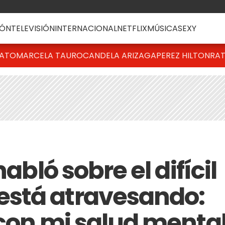
ÓN
TELEVISIÓN
INTERNACIONAL
NETFLIX
MÚSICA
SEXY
BATO
MARCELA TAURO
CANDELA ARIZAGA
PEREZ HILTON
RAT
habló sobre el difícil
stá atravesando:
 con mi salud menta