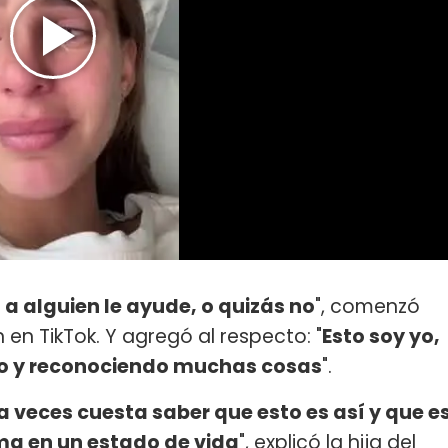
a alguien le ayude, o quizás no
", comenzó
en TikTok. Y agregó al respecto: "
Esto soy yo,
do y reconociendo muchas cosas
".
 a veces cuesta saber que esto es así y que e
ma en un estado de vida
", explicó la hija del