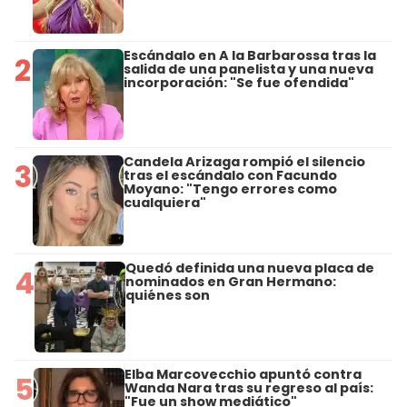
Escándalo en A la Barbarossa tras la
2
salida de una panelista y una nueva
incorporación: "Se fue ofendida"
Candela Arizaga rompió el silencio
3
tras el escándalo con Facundo
Moyano: "Tengo errores como
cualquiera"
Quedó definida una nueva placa de
4
nominados en Gran Hermano:
quiénes son
Elba Marcovecchio apuntó contra
5
Wanda Nara tras su regreso al país:
"Fue un show mediático"