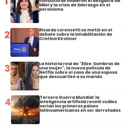
1
consultoras midieron el desgaste de
Milei y la crisis de liderazgo en el
peronismo
Ricardo Lorenzetti se metió en el
2
debate sobre la inhabilitación de
Cristina Kirchner
La historia real de "Elize: Sombras de
3
una mujer", la nueva película de
Netflix sobre el caso de una esposa
que descuartizó a su marido
Tercera Guerra Mundial: la
4
inteligencia artificial reveló cuáles
serían los primeros países
latinoamericanos en ser derrotados