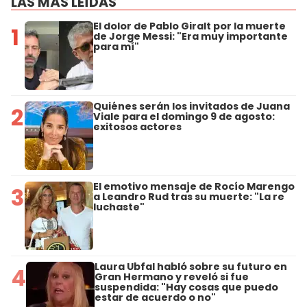
LAS MÁS LEÍDAS
El dolor de Pablo Giralt por la muerte
1
de Jorge Messi: "Era muy importante
para mí"
Quiénes serán los invitados de Juana
2
Viale para el domingo 9 de agosto:
exitosos actores
El emotivo mensaje de Rocío Marengo
3
a Leandro Rud tras su muerte: "La re
luchaste"
Laura Ubfal habló sobre su futuro en
4
Gran Hermano y reveló si fue
suspendida: "Hay cosas que puedo
estar de acuerdo o no"