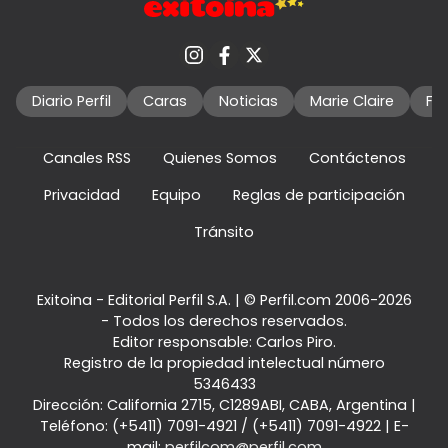
Diario Perfil
Caras
Noticias
Marie Claire
Fo
Canales RSS
Quienes Somos
Contáctenos
Privacidad
Equipo
Reglas de participación
Tránsito
Exitoina - Editorial Perfil S.A.
| © Perfil.com 2006-2026
- Todos los derechos reservados.
Editor responsable: Carlos Piro.
Registro de la propiedad intelectual número
5346433
Dirección:
California 2715
,
C1289ABI
,
CABA, Argentina
|
Teléfono:
(+5411) 7091-4921
/
(+5411) 7091-4922
| E-
mail:
perfilcom@perfil.com