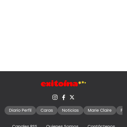
Diario Perfil
Caras
Noticias
Marie Claire
Fo
Canales RSS
Quienes Somos
Contáctenos