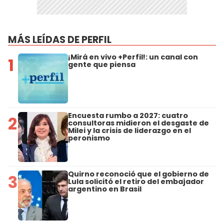
MÁS LEÍDAS DE PERFIL
¡Mirá en vivo +Perfil!: un canal con
1
gente que piensa
Encuesta rumbo a 2027: cuatro
2
consultoras midieron el desgaste de
Milei y la crisis de liderazgo en el
peronismo
Quirno reconoció que el gobierno de
3
Lula solicitó el retiro del embajador
argentino en Brasil