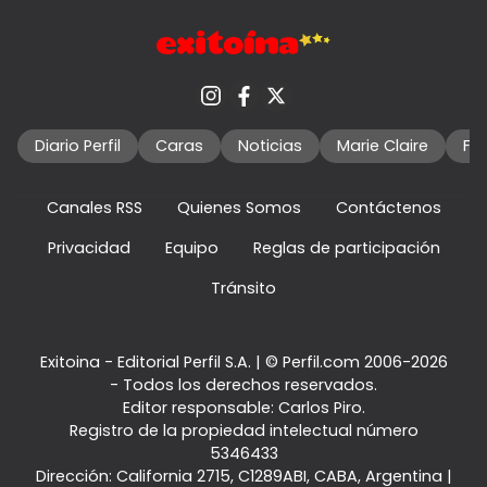
Diario Perfil
Caras
Noticias
Marie Claire
Fo
Canales RSS
Quienes Somos
Contáctenos
Privacidad
Equipo
Reglas de participación
Tránsito
Exitoina - Editorial Perfil S.A.
| © Perfil.com 2006-2026
- Todos los derechos reservados.
Editor responsable: Carlos Piro.
Registro de la propiedad intelectual número
5346433
Dirección:
California 2715
,
C1289ABI
,
CABA, Argentina
|