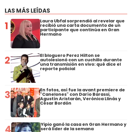
LAS MÁS LEÍDAS
Laura Ubfal sorprendió al revelar que
1
recibió una carta documento de un
participante que continúa en Gran
Hermano
El bloguero Perez Hilton se
2
autolesionó con un cuchillo durante
una transmisión en vivo: qué dice el
reporte policial
En fotos, así fue la avant premiere de
3
"Canelones" con Darío Barassi,
Agustín Aristarán, Verónica Llinás y
César Bordón
Yipio ganó la casa en Gran Hermano y
4
será líder de la semana