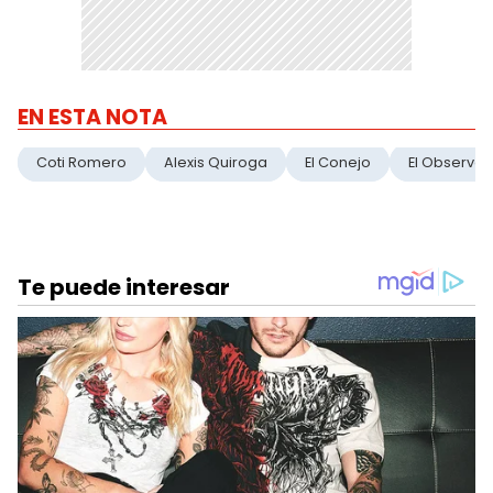
EN ESTA NOTA
Coti Romero
Alexis Quiroga
El Conejo
El Observa