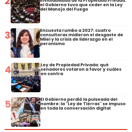
2
Inviolabilidad de la Propiedad Privada:
el Gobierno tuvo que ceder en la Ley
del Manejo del Fuego
Encuesta rumbo a 2027: cuatro
3
consultoras midieron el desgaste de
Milei y la crisis de liderazgo en el
peronismo
Ley de Propiedad Privada: qué
4
senadores votaron a favor y cuáles
en contra
El Gobierno perdió la pulseada del
5
nombre: la "Ley de Tierras" se impuso
en toda la conversación digital