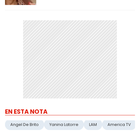
EN ESTA NOTA
Angel De Brito
Yanina Latorre
LAM
America TV