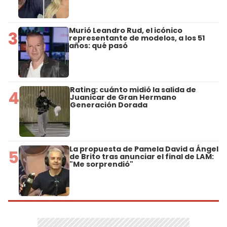
Murió Leandro Rud, el icónico
3
representante de modelos, a los 51
años: qué pasó
Rating: cuánto midió la salida de
4
Juanicar de Gran Hermano
Generación Dorada
La propuesta de Pamela David a Ángel
5
de Brito tras anunciar el final de LAM:
"Me sorprendió"