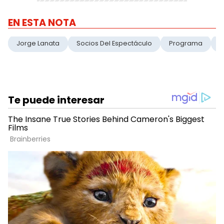
EN ESTA NOTA
Jorge Lanata
Socios Del Espectáculo
Programa
P