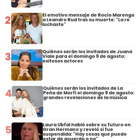
El emotivo mensaje de Rocío Marengo
2
a Leandro Rud tras su muerte: "La re
luchaste"
Quiénes serán los invitados de Juana
3
Viale para el domingo 9 de agosto:
exitosos actores
Quiénes serán los invitados de La
4
Peña de Morfi el domingo 9 de agosto:
grandes revelaciones de la música
Laura Ubfal habló sobre su futuro en
5
Gran Hermano y reveló si fue
suspendida: "Hay cosas que puedo
estar de acuerdo o no"