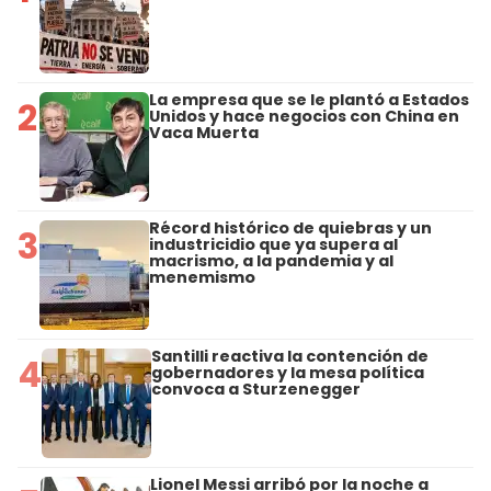
La empresa que se le plantó a Estados
2
Unidos y hace negocios con China en
Vaca Muerta
Récord histórico de quiebras y un
3
industricidio que ya supera al
macrismo, a la pandemia y al
menemismo
Santilli reactiva la contención de
4
gobernadores y la mesa política
convoca a Sturzenegger
Lionel Messi arribó por la noche a