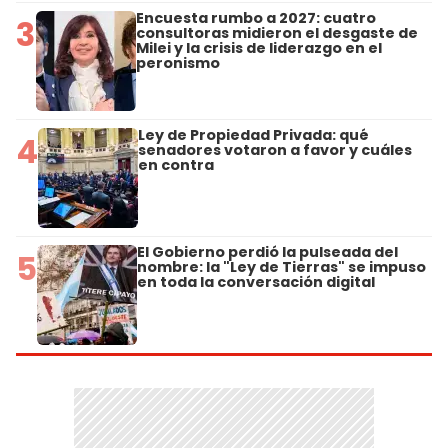
Encuesta rumbo a 2027: cuatro
3
consultoras midieron el desgaste de
Milei y la crisis de liderazgo en el
peronismo
Ley de Propiedad Privada: qué
4
senadores votaron a favor y cuáles
en contra
El Gobierno perdió la pulseada del
5
nombre: la "Ley de Tierras" se impuso
en toda la conversación digital