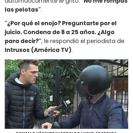
automáticamente le gritó:
"No me rompas
las pelotas"
.
"¿Por qué el enojo? Preguntarte por el
juicio. Condena de 8 a 25 años. ¿Algo
para decir?"
, le respondió el periodista de
Intrusos (América TV)
.