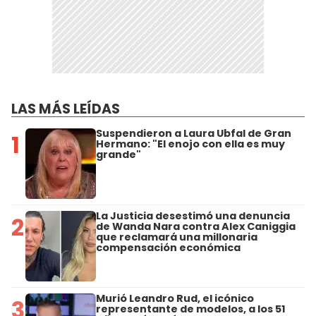
LAS MÁS LEÍDAS
Suspendieron a Laura Ubfal de Gran
1
Hermano: "El enojo con ella es muy
grande"
La Justicia desestimó una denuncia
2
de Wanda Nara contra Alex Caniggia
que reclamará una millonaria
compensación económica
Murió Leandro Rud, el icónico
3
representante de modelos, a los 51