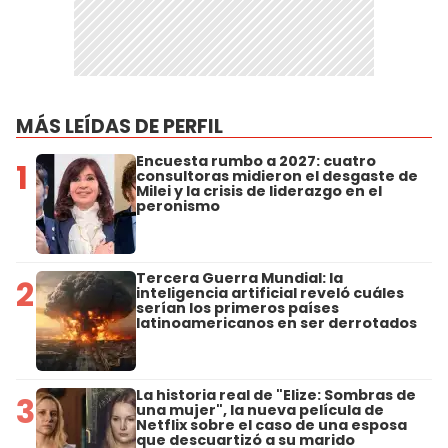
MÁS LEÍDAS DE PERFIL
Encuesta rumbo a 2027: cuatro
1
consultoras midieron el desgaste de
Milei y la crisis de liderazgo en el
peronismo
Tercera Guerra Mundial: la
2
inteligencia artificial reveló cuáles
serían los primeros países
latinoamericanos en ser derrotados
La historia real de "Elize: Sombras de
3
una mujer", la nueva película de
Netflix sobre el caso de una esposa
que descuartizó a su marido