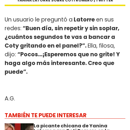
YANINA LATORRE SOBRE COTI ROMERO | TWITTER
Un usuario le preguntó a
Latorre
en sus
redes:
“Buen día, sin repetir y sin soplar,
¿cuántos segundos te vas a bancar a
Coty gritando en el panel?”.
Ella, filosa,
dijo:
“Pocos…¡Esperemos que no grite! Y
haga algo más interesante. Creo que
puede”.
A.G.
TAMBIÉN TE PUEDE INTERESAR
La picante chicana de Yanina