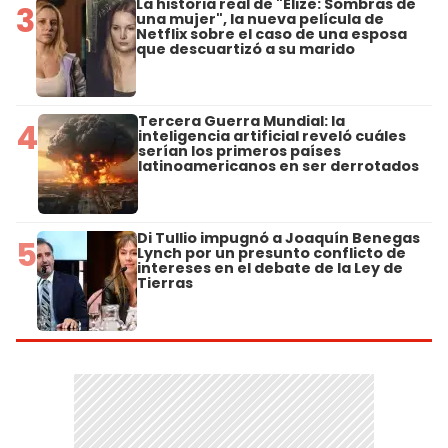
La historia real de "Elize: Sombras de
3
una mujer", la nueva película de
Netflix sobre el caso de una esposa
que descuartizó a su marido
Tercera Guerra Mundial: la
4
inteligencia artificial reveló cuáles
serían los primeros países
latinoamericanos en ser derrotados
Di Tullio impugnó a Joaquín Benegas
5
Lynch por un presunto conflicto de
intereses en el debate de la Ley de
Tierras